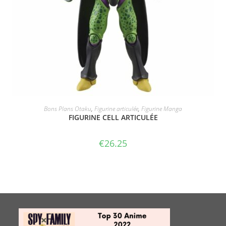
ACHETER LE PRODUIT
Bons Plans Otaku
,
Figurine articulée
,
Figurine Manga
FIGURINE CELL ARTICULÉE
€
26.25