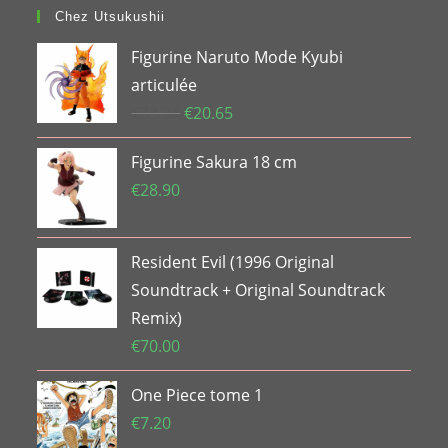
Chez Utsukushii
Figurine Naruto Mode Kyubi
articulée
Le
Le
€
33.74
€
20.65
prix
prix
Figurine Sakura 18 cm
initial
actuel
était :
est :
€
28.90
€33.74.
€20.65.
Resident Evil (1996 Original
Soundtrack + Original Soundtrack
Remix)
€
70.00
One Piece tome 1
€
7.20