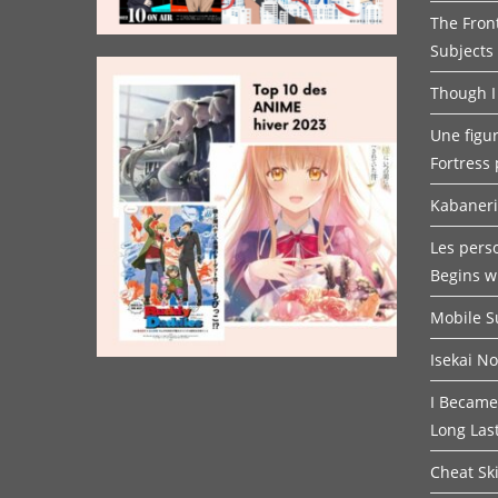
The Fron
Subjects
Though I
Une figur
Fortress 
Kabaneri 
Les pers
Begins w
Mobile 
Isekai N
I Became
Long Las
Cheat Ski