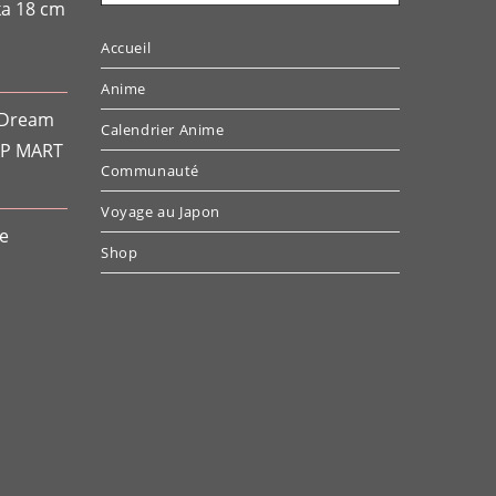
ka 18 cm
Accueil
Anime
 Dream
Calendrier Anime
OP MART
Communauté
Voyage au Japon
le
Shop