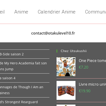
eil
Anime
Calendrier Anime
Commun
contact@otakulevel10.fr
Chez Utsukushii
B-Side saison 2
One Piece tom
 de My Hero Academia fait son
€
7.20
ans Jump
 saison 4
Livre micro uni
onnages de Though I Am an
€
19.90
lainess
d’s Strongest Rearguard