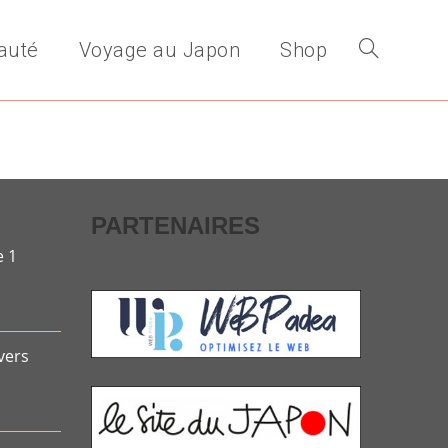
auté
Voyage au Japon
Shop
Toggle
website
PARTENAIRES
search
e 1
vers