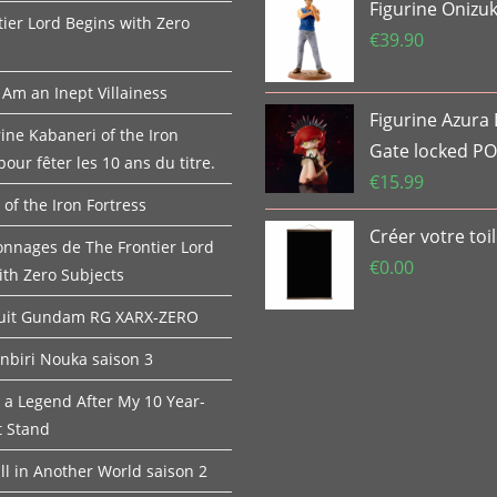
Figurine Onizu
tier Lord Begins with Zero
€
39.90
 Am an Inept Villainess
Figurine Azura
ine Kabaneri of the Iron
Gate locked P
pour fêter les 10 ans du titre.
€
15.99
of the Iron Fortress
Créer votre toi
onnages de The Frontier Lord
€
0.00
ith Zero Subjects
Suit Gundam RG XARX-ZERO
onbiri Nouka saison 3
 a Legend After My 10 Year-
t Stand
ll in Another World saison 2