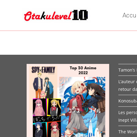
Skip
to
Accu
content
Tamon’s 
L’auteur
retour d
Konosuba
Les pers
Inept Vil
The Worl