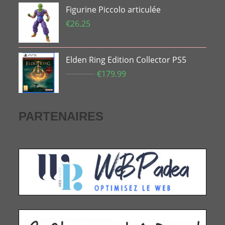
Figurine Piccolo articulée
€
26.25
Elden Ring Edition Collector PS5
Le
Le
€
259.99
€
179.99
prix
prix
initial
actuel
était :
est :
PARTENAIRES
€259.99.
€179.99.