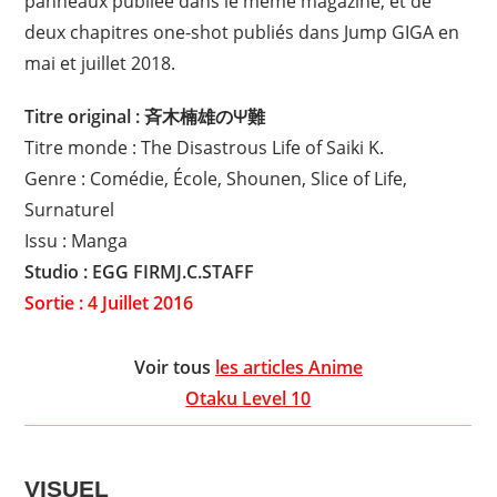
panneaux publiée dans le même magazine, et de
deux chapitres one-shot publiés dans Jump GIGA en
mai et juillet 2018.
Titre original : 斉木楠雄のΨ難
Titre monde : The Disastrous Life of Saiki K.
Genre : Comédie, École, Shounen, Slice of Life,
Surnaturel
Issu : Manga
Studio : EGG FIRMJ.C.STAFF
Sortie : 4 Juillet 2016
Voir tous
les articles Anime
Otaku Level 10
VISUEL