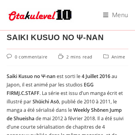
Skip
to
Menu
content
SAIKI KUSUO NO Ψ-NAN
Commentaires
Temps
Post
0 commentaire
2 mins read
Anime
de
de
category:
la
lecture :
publication :
Saiki Kusuo no Ψ-nan
est sorti le
4 Juillet 2016
au
Japon, il est animé par les studios
EGG
FIRMJ.C.STAFF
. La série est issu d’un manga écrit et
illustré par
Shūichi Asō
, publié de 2010 à 2011, le
manga a été sérialisé dans le
Weekly Shōnen Jump
de Shueisha
de mai 2012 à février 2018. Il a été suivi
d’une courte sérialisation de chapitres de 4