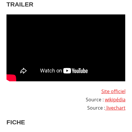
TRAILER
Site officiel
Source :
wikipédia
Source :
livechart
FICHE