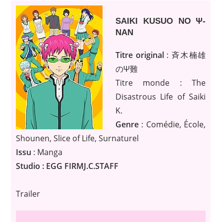
SAIKI KUSUO NO Ψ-
NAN
Titre original
: 斉木楠雄
のΨ難
Titre monde : The
Disastrous Life of Saiki
K.
Genre
: Comédie, École,
Shounen, Slice of Life, Surnaturel
Issu
: Manga
Studio : EGG FIRMJ.C.STAFF
Trailer