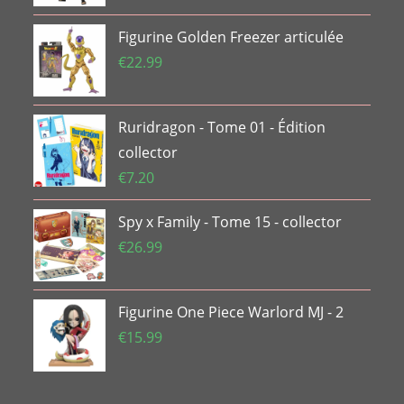
initial
actuel
Figurine Golden Freezer articulée
était :
est :
€33.74.
€20.65.
€
22.99
Ruridragon - Tome 01 - Édition
collector
€
7.20
Spy x Family - Tome 15 - collector
€
26.99
Figurine One Piece Warlord MJ - 2
€
15.99