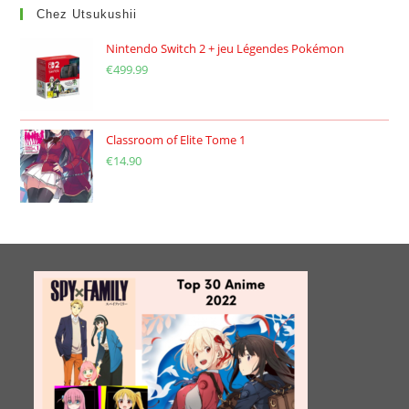
Chez Utsukushii
Nintendo Switch 2 + jeu Légendes Pokémon
€
499.99
Classroom of Elite Tome 1
€
14.90