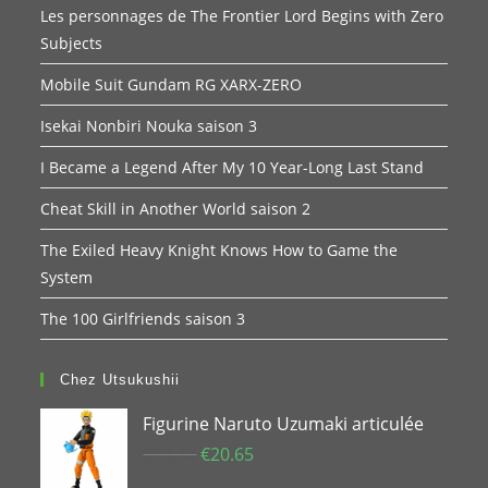
Les personnages de The Frontier Lord Begins with Zero
Subjects
Mobile Suit Gundam RG XARX-ZERO
Isekai Nonbiri Nouka saison 3
I Became a Legend After My 10 Year-Long Last Stand
Cheat Skill in Another World saison 2
The Exiled Heavy Knight Knows How to Game the
System
The 100 Girlfriends saison 3
Chez Utsukushii
Figurine Naruto Uzumaki articulée
Le
Le
€
33.74
€
20.65
prix
prix