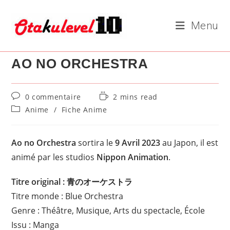
Skip
to
Menu
content
AO NO ORCHESTRA
Commentaires
Temps
0 commentaire
2 mins read
de
de
Post
Anime
/
Fiche Anime
la
lecture :
category:
publication :
Ao no Orchestra
sortira le
9 Avril 2023
au Japon, il est
animé par les studios
Nippon Animation
.
Titre original : 青のオーケストラ
Titre monde : Blue Orchestra
Genre : Théâtre, Musique, Arts du spectacle, École
Issu : Manga