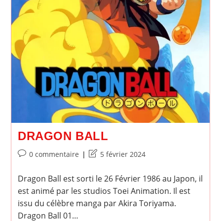
DRAGON BALL
Commentaires
Dernière
0 commentaire
5 février 2024
de
modification
la
de
Dragon Ball est sorti le 26 Février 1986 au Japon, il
publication :
la
est animé par les studios Toei Animation. Il est
publication :
issu du célèbre manga par Akira Toriyama.
Dragon Ball 01…