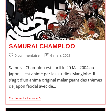
SAMURAI CHAMPLOO
Commentaires
Dernière
0 commentaire
6 mars 2023
de
modification
la
de
Samurai Champloo est sorti le 20 Mai 2004 au
publication :
la
Japon, il est animé par les studios Manglobe. Il
publication :
s'agit d'un anime original mélangeant des thèmes
de Japon féodal avec de…
Samurai
Continuer La Lecture
Champloo