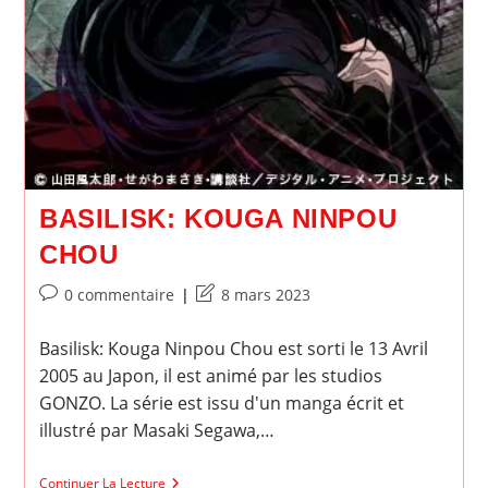
BASILISK: KOUGA NINPOU
CHOU
Commentaires
Dernière
0 commentaire
8 mars 2023
de
modification
la
de
Basilisk: Kouga Ninpou Chou est sorti le 13 Avril
publication :
la
2005 au Japon, il est animé par les studios
publication :
GONZO. La série est issu d'un manga écrit et
illustré par Masaki Segawa,…
Basilisk:
Continuer La Lecture