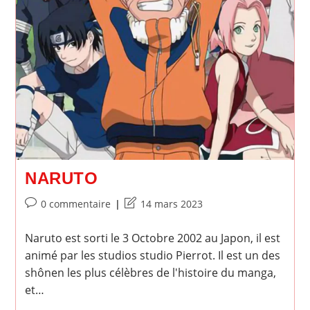
NARUTO
Commentaires
Dernière
0 commentaire
14 mars 2023
de
modification
la
de
Naruto est sorti le 3 Octobre 2002 au Japon, il est
publication :
la
animé par les studios studio Pierrot. Il est un des
publication :
shônen les plus célèbres de l'histoire du manga,
et…