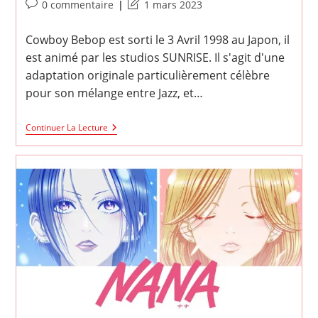
Commentaires
Dernière
0 commentaire
1 mars 2023
de
modification
la
de
Cowboy Bebop est sorti le 3 Avril 1998 au Japon, il
publication :
la
est animé par les studios SUNRISE. Il s'agit d'une
publication :
adaptation originale particulièrement célèbre
pour son mélange entre Jazz, et…
Cowboy
Continuer La Lecture
Bebop