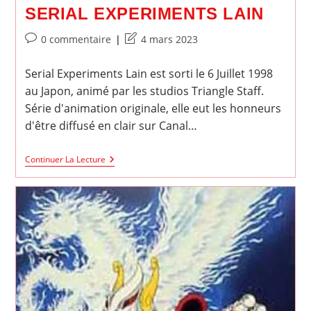
SERIAL EXPERIMENTS LAIN
Commentaires
Dernière
0 commentaire
4 mars 2023
de
modification
la
de
Serial Experiments Lain est sorti le 6 Juillet 1998
publication :
la
au Japon, animé par les studios Triangle Staff.
publication :
Série d'animation originale, elle eut les honneurs
d'être diffusé en clair sur Canal…
Serial
Continuer La Lecture
Experiments
Lain