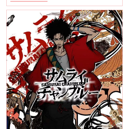
Kouga
Ninpou
Chou