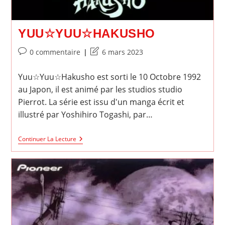
YUU☆YUU☆HAKUSHO
Commentaires
Dernière
0 commentaire
6 mars 2023
de
modification
la
de
Yuu☆Yuu☆Hakusho est sorti le 10 Octobre 1992
publication :
la
au Japon, il est animé par les studios studio
publication :
Pierrot. La série est issu d'un manga écrit et
illustré par Yoshihiro Togashi, par…
Yuu☆Yuu☆Hakusho
Continuer La Lecture