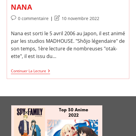
NANA
Commentaires
Dernière
0 commentaire
10 novembre 2022
de
modification
la
de
Nana est sorti le 5 avril 2006 au Japon, il est animé
publication :
la
par les studios MADHOUSE. "Shôjo légendaire" de
publication :
son temps, 1ère lecture de nombreuses "otak-
ette", il est issu du…
Nana
Continuer La Lecture