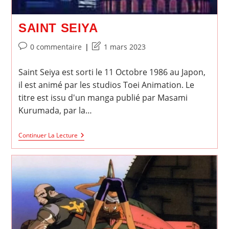
SAINT SEIYA
Commentaires
Dernière
0 commentaire
1 mars 2023
de
modification
la
de
Saint Seiya est sorti le 11 Octobre 1986 au Japon,
publication :
la
il est animé par les studios Toei Animation. Le
publication :
titre est issu d'un manga publié par Masami
Kurumada, par la…
Saint
Continuer La Lecture
Seiya