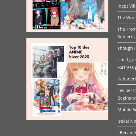
Inept Vil
The Worl
The Fron
Subjects
Though I
Une figur
Fortress 
Kabaneri 
Les pers
Begins w
Mobile 
Isekai N
I Became