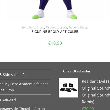
ACHETER LE PRODUIT
Bons Plans Otaku
,
Figurine articulée
,
Figurine Manga
FIGURINE BROLY ARTICULÉE
€
18.90
Chez Utsukushii
B-Side saison 2
Resident Evil (
 de My Hero Academia fait son
Original Sound
ans Jump
Original Sound
 saison 4
Remix)
€
70.00
onnages de Though I Am an