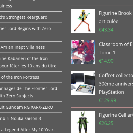
lainess
Figurine Brook
d’s Strongest Rearguard
articulée
tier Lord Begins with Zero
€
43.34
Classroom of El
 Am an Inept Villainess
Tome 1
ine Kabaneri of the Iron
€
14.90
pour fêter les 10 ans du titre.
Coffret collect
of the Iron Fortress
30ème anniver
onnages de The Frontier Lord
PlayStation
ith Zero Subjects
€
129.99
Suit Gundam RG XARX-ZERO
Figurine Cell ar
onbiri Nouka saison 3
€
26.25
 a Legend After My 10 Year-