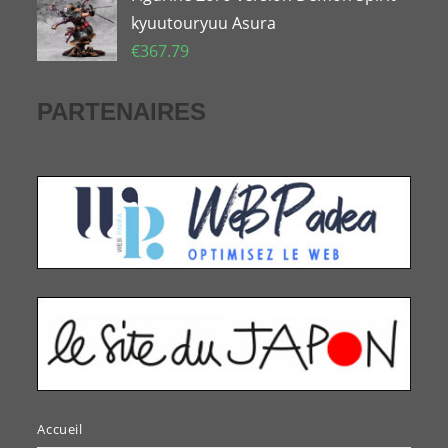
kyuutouryuu Asura
€
367.79
PARTENAIRES
Accueil