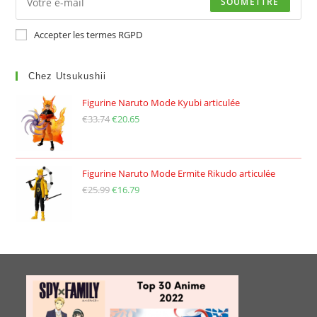
SOUMETTRE
Accepter les termes RGPD
Chez Utsukushii
Figurine Naruto Mode Kyubi articulée
€
33.74
Le
€
20.65
Le
prix
prix
initial
actuel
était :
est :
Figurine Naruto Mode Ermite Rikudo articulée
€
25.99
€33.74.
Le
€
16.79
€20.65.
Le
prix
prix
initial
actuel
était :
est :
€25.99.
€16.79.