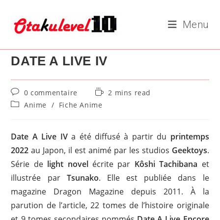
Skip
to
Menu
content
DATE A LIVE IV
Commentaires
Temps
0 commentaire
2 mins read
de
de
Post
Anime
/
Fiche Anime
la
lecture :
category:
publication :
Date A Live IV
a été diffusé à partir du
printemps
2022
au Japon, il est animé par les studios
Geektoys
.
Série de
light novel
écrite par
Kôshi Tachibana
et
illustrée par
Tsunako
. Elle est publiée dans le
magazine Dragon Magazine depuis 2011. À la
parution de l’article, 22 tomes de l’histoire originale
et 9 tomes secondaires nommés
Date A Live Encore