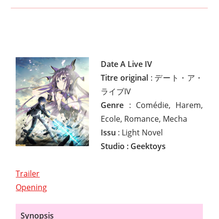
Date A Live IV
Titre original
: デート・ア・
ライブIV
Genre
: Comédie, Harem,
Ecole, Romance, Mecha
Issu
: Light Novel
Studio : Geektoys
Trailer
Opening
Synopsis