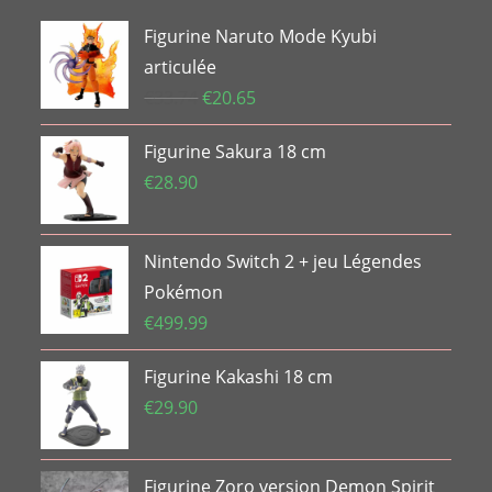
Figurine Naruto Mode Kyubi
articulée
Le
Le
€
33.74
€
20.65
prix
prix
Figurine Sakura 18 cm
initial
actuel
était :
est :
€
28.90
€33.74.
€20.65.
Nintendo Switch 2 + jeu Légendes
Pokémon
€
499.99
Figurine Kakashi 18 cm
€
29.90
Figurine Zoro version Demon Spirit