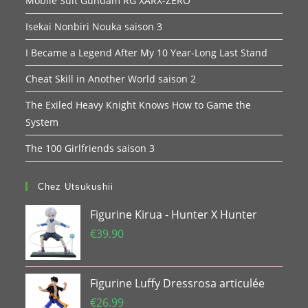
Mobile Suit Gundam RG XARX-ZERO
Isekai Nonbiri Nouka saison 3
I Became a Legend After My 10 Year-Long Last Stand
Cheat Skill in Another World saison 2
The Exiled Heavy Knight Knows How to Game the
System
The 100 Girlfriends saison 3
Chez Utsukushii
Figurine Kirua - Hunter X Hunter
€
39.90
Figurine Luffy Dressrosa articulée
€
26.99