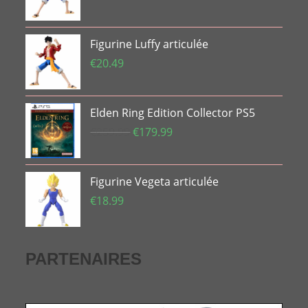
Figurine Luffy articulée
€
20.49
Elden Ring Edition Collector PS5
Le
Le
€
259.99
€
179.99
prix
prix
initial
actuel
Figurine Vegeta articulée
était :
est :
€259.99.
€179.99.
€
18.99
PARTENAIRES