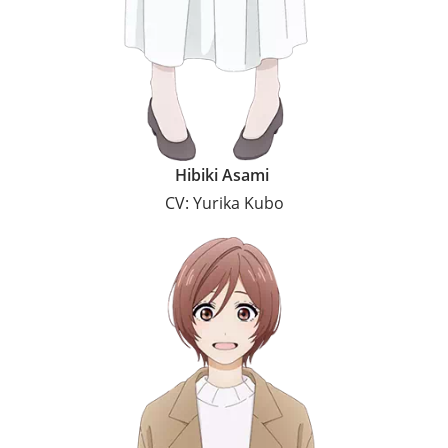
Hibiki Asami
CV: Yurika Kubo