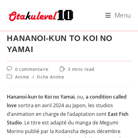
Skip
to
Menu
content
HANANOI-KUN TO KOI NO
YAMAI
Commentaires
Temps
0 commentaire
3 mins read
de
de
Post
Anime
/
Fiche Anime
la
lecture :
category:
publication :
Hananoi-kun to Koi no Yamai
, ou,
a condition called
love
sortira en avril 2024 au Japon, les studios
d’animation en charge de l’adaptation sont
East Fish
Studio
. Le titre est adapté du manga de Megumi
Morino publié par la Kodansha depuis décembre