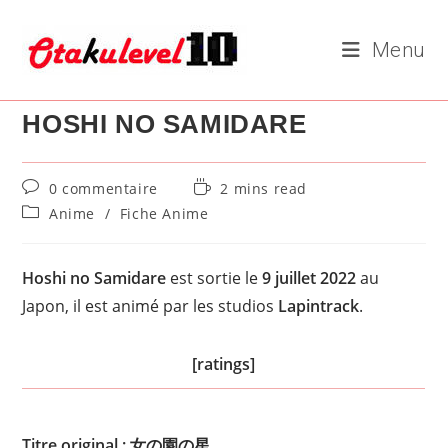
Skip
to
Menu
content
HOSHI NO SAMIDARE
Commentaires
Temps
0 commentaire
2 mins read
de
de
Post
Anime
/
Fiche Anime
la
lecture :
category:
publication :
Hoshi no Samidare
est sortie le
9 juillet 2022
au
Japon, il est animé par les studios
Lapintrack
.
[ratings]
Titre original : 女の園の星