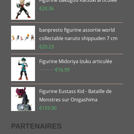
€
20.36
banpresto figurine assortie world
collectable naruto shippuden 7 cm
€
20.23
Figurine Midoriya Izuku articulée
Le
Le
€
25.99
€
16.99
prix
prix
initial
actuel
Figurine Eustass Kid - Bataille de
était :
est :
€25.99.
€16.99.
Monstres sur Onigashima
€
159.90
PARTENAIRES