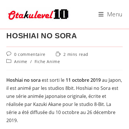
Skip
to
Menu
content
HOSHIAI NO SORA
Commentaires
Temps
0 commentaire
2 mins read
de
de
Post
Anime
/
Fiche Anime
la
lecture :
category:
publication :
Hoshiai no sora
est sorti le
11 octobre 2019
au Japon,
il est animé par les studios 8bit. Hoshiai no Sora est
une série animée japonaise originale, écrite et
réalisée par Kazuki Akane pour le studio 8-Bit. La
série a été diffusée du 10 octobre au 26 décembre
2019.