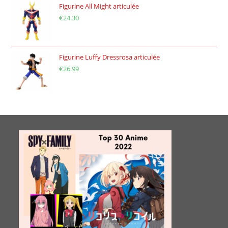
Figurine All Might articulée
€
24.30
Figurine Luffy Dressrosa articulée
€
26.99