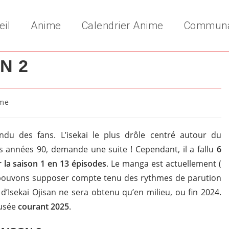
eil
Anime
Calendrier Anime
Commun
N 2
me
y:
du des fans. L’isekai le plus drôle centré autour du
es années 90, demande une suite ! Cependant, il a fallu
6
 la saison 1 en 13 épisodes
. Le manga est actuellement (
 pouvons supposer compte tenu des rythmes de parution
d’Isekai Ojisan ne sera obtenu qu’en milieu, ou fin 2024.
ffusée
courant 2025
.