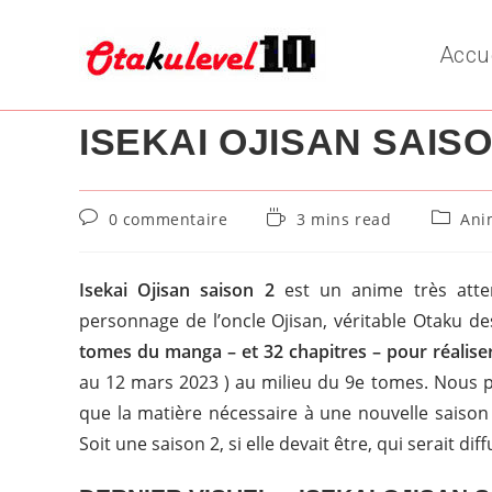
Skip
to
Accu
content
ISEKAI OJISAN SAISO
Commentaires
Temps
Post
0 commentaire
3 mins read
Ani
de
de
categor
la
lecture :
publication :
Isekai Ojisan saison 2
est un anime très atten
personnage de l’oncle Ojisan, véritable Otaku d
tomes du manga – et 32 chapitres – pour réaliser
au 12 mars 2023 ) au milieu du 9e tomes. Nous
que la matière nécessaire à une nouvelle saison 
Soit une saison 2, si elle devait être, qui serait di