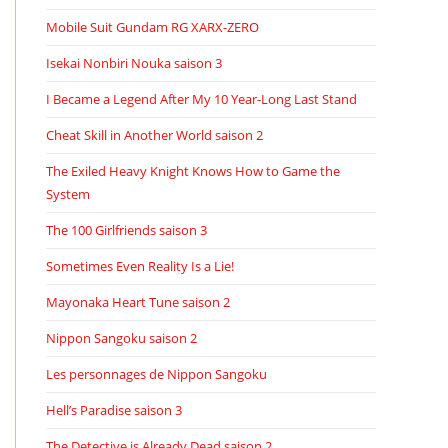
Mobile Suit Gundam RG XARX-ZERO
Isekai Nonbiri Nouka saison 3
I Became a Legend After My 10 Year-Long Last Stand
Cheat Skill in Another World saison 2
The Exiled Heavy Knight Knows How to Game the
System
The 100 Girlfriends saison 3
Sometimes Even Reality Is a Lie!
Mayonaka Heart Tune saison 2
Nippon Sangoku saison 2
Les personnages de Nippon Sangoku
Hell’s Paradise saison 3
The Detective is Already Dead saison 2