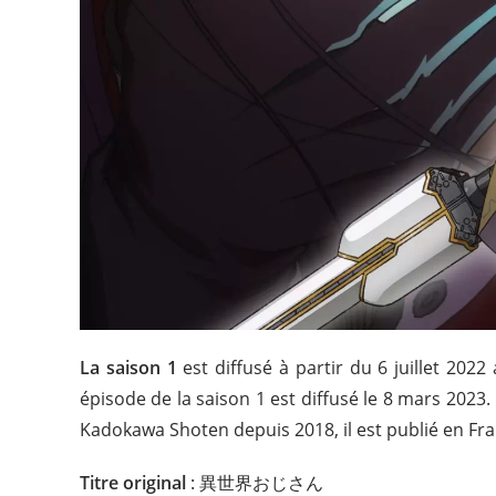
La saison 1
est diffusé à partir du 6 juillet 202
épisode de la saison 1 est diffusé le 8 mars 2023
Kadokawa Shoten depuis 2018, il est publié en Fra
Titre original
: 異世界おじさん