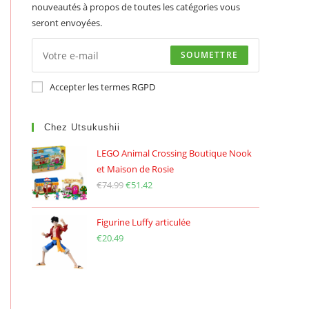
nouveautés à propos de toutes les catégories vous
seront envoyées.
SOUMETTRE
Accepter les termes RGPD
Chez Utsukushii
LEGO Animal Crossing Boutique Nook
et Maison de Rosie
€
74.99
Le
€
51.42
Le
prix
prix
initial
actuel
Figurine Luffy articulée
était :
est :
€
20.49
€74.99.
€51.42.