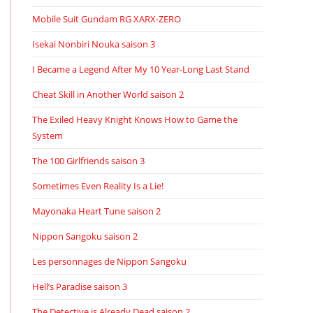
Mobile Suit Gundam RG XARX-ZERO
Isekai Nonbiri Nouka saison 3
I Became a Legend After My 10 Year-Long Last Stand
Cheat Skill in Another World saison 2
The Exiled Heavy Knight Knows How to Game the
System
The 100 Girlfriends saison 3
Sometimes Even Reality Is a Lie!
Mayonaka Heart Tune saison 2
Nippon Sangoku saison 2
Les personnages de Nippon Sangoku
Hell’s Paradise saison 3
The Detective is Already Dead saison 2