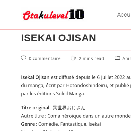
Skip
to
Accu
content
ISEKAI OJISAN
Commentaires
Temps
Post
0 commentaire
2 mins read
Ani
de
de
categor
la
lecture :
publication :
Isekai Ojisan
est diffusé depuis le 6 juillet 2022 a
du manga, écrit par Hotondoshindeiru, et publié 
par les éditions Soleil Manga.
Titre original
: 異世界おじさん
Autre titre : Coma héroïque dans un autre monde
Genre
: Comédie, Fantastique, Isekai