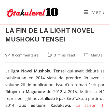
Skip
to
Menu
content
LA FIN DE LA LIGHT NOVEL
MUSHOKU TENSEI
Commentaires
Temps
Post
0 commentaire
3 mins read
Manga
de
de
category:
la
lecture :
publication :
La
light Novel Mushoku Tensei
qui avait débuté sa
publication en 2014 vient de prendre fin avec le
volume 26 de publication. Issu d’un roman écrit par
Rifujin na Magonote
de 2012 à 2015, le titre a été
repris en light novel,
illustré par SiroTaka
, à partir de
2014
aux éditions Kadokawa
.
La saison 1
,