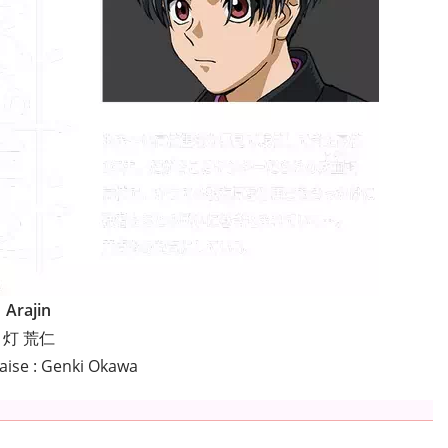
Arajin
灯 荒仁
aise : Genki Okawa