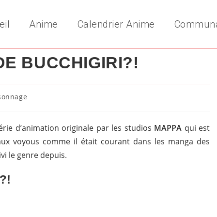
eil
Anime
Calendrier Anime
Commun
E BUCCHIGIRI?!
sonnage
y:
rie d’animation originale par les studios
MAPPA
qui est
le aux voyous comme il était courant dans les manga des
i le genre depuis.
?!