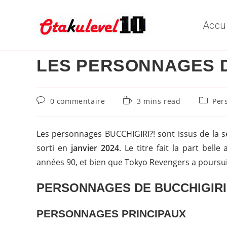
Skip
to
Accu
content
LES PERSONNAGES D
Commentaires
Temps
Post
0 commentaire
3 mins read
Per
de
de
categor
la
lecture :
publication :
Les personnages BUCCHIGIRI?! sont issus de la sé
sorti en
janvier 2024
. Le titre fait la part bel
années 90, et bien que Tokyo Revengers a poursuiv
PERSONNAGES
DE BUCCHIGIRI
PERSONNAGES PRINCIPAUX