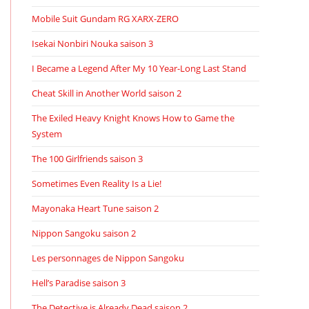
Mobile Suit Gundam RG XARX-ZERO
Isekai Nonbiri Nouka saison 3
I Became a Legend After My 10 Year-Long Last Stand
Cheat Skill in Another World saison 2
The Exiled Heavy Knight Knows How to Game the
System
The 100 Girlfriends saison 3
Sometimes Even Reality Is a Lie!
Mayonaka Heart Tune saison 2
Nippon Sangoku saison 2
Les personnages de Nippon Sangoku
Hell’s Paradise saison 3
The Detective is Already Dead saison 2