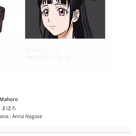
Mahoro
まほろ
aise : Anna Nagase