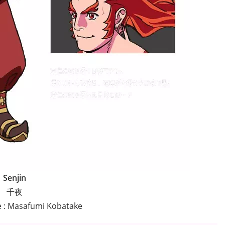
Senjin
千夜
e : Masafumi Kobatake