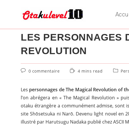
Skip
to
Accu
content
LES PERSONNAGES 
REVOLUTION
Commentaires
Temps
Post
0 commentaire
4 mins read
Per
de
de
categor
la
lecture :
publication :
Les
personnages de The Magical Revolution of t
l’on abrégera en « The Magical Revolution » pu
otaku étrangère a communément admise, sont issu
site Shōsetsuka ni Narō. Devenu light novel en 20
illustré par Harutsugu Nadaka publié chez ASCII