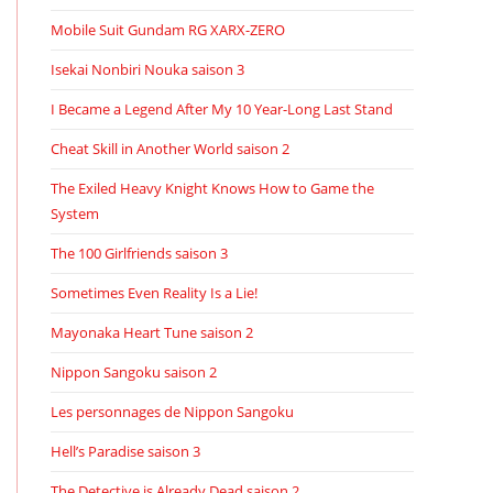
Mobile Suit Gundam RG XARX-ZERO
Isekai Nonbiri Nouka saison 3
I Became a Legend After My 10 Year-Long Last Stand
Cheat Skill in Another World saison 2
The Exiled Heavy Knight Knows How to Game the
System
The 100 Girlfriends saison 3
Sometimes Even Reality Is a Lie!
Mayonaka Heart Tune saison 2
Nippon Sangoku saison 2
Les personnages de Nippon Sangoku
Hell’s Paradise saison 3
The Detective is Already Dead saison 2