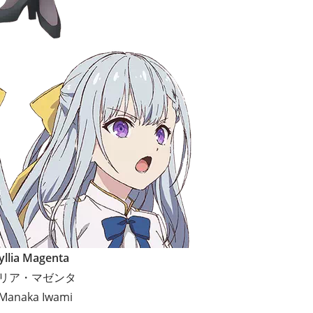
llia Magenta
リア・マゼンタ
: Manaka Iwami