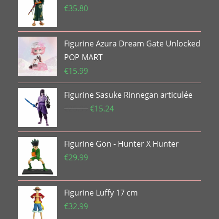
€
35.80
Figurine Azura Dream Gate Unlocked
POP MART
€
15.99
Figurine Sasuke Rinnegan articulée
Le
Le
€
25.99
€
15.24
prix
prix
initial
actuel
Figurine Gon - Hunter X Hunter
était :
est :
€25.99.
€15.24.
€
29.99
Figurine Luffy 17 cm
€
32.99