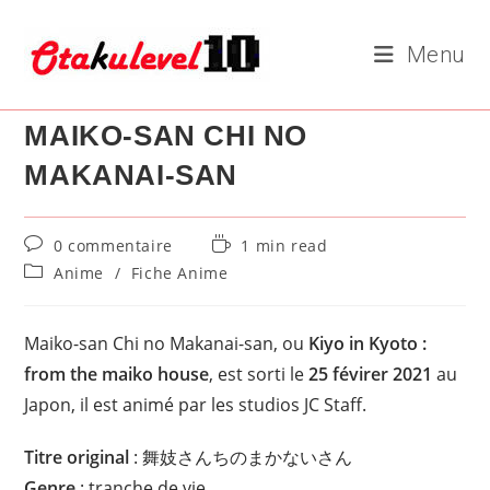
Skip
to
Menu
content
MAIKO-SAN CHI NO
MAKANAI-SAN
Commentaires
Temps
0 commentaire
1 min read
de
de
Post
Anime
/
Fiche Anime
la
lecture :
category:
publication :
Maiko-san Chi no Makanai-san, ou
Kiyo in Kyoto :
from the maiko house
, est sorti le
25 févirer 2021
au
Japon, il est animé par les studios JC Staff.
Titre original
: 舞妓さんちのまかないさん
Genre
: tranche de vie