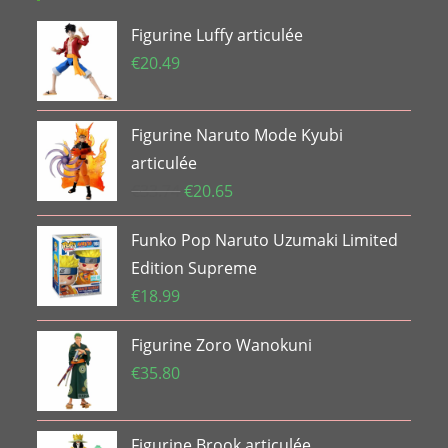
Figurine Luffy articulée
€
20.49
Figurine Naruto Mode Kyubi
articulée
Le
Le
€
33.74
€
20.65
prix
prix
Funko Pop Naruto Uzumaki Limited
initial
actuel
était :
est :
Edition Supreme
€33.74.
€20.65.
€
18.99
Figurine Zoro Wanokuni
€
35.80
Figurine Brook articulée