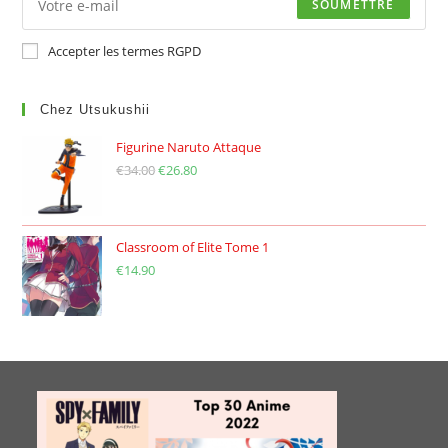
SOUMETTRE
Accepter les termes RGPD
Chez Utsukushii
Figurine Naruto Attaque
€
34.00
Le
€
26.80
Le
prix
prix
initial
actuel
était :
est :
Classroom of Elite Tome 1
€
14.90
€34.00.
€26.80.