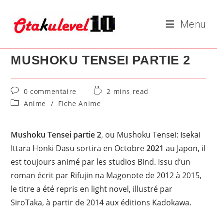
Skip
to
Menu
content
MUSHOKU TENSEI PARTIE 2
Commentaires
Temps
0 commentaire
2 mins read
de
de
Post
Anime
/
Fiche Anime
la
lecture :
category:
publication :
Mushoku Tensei partie 2
, ou Mushoku Tensei: Isekai
Ittara Honki Dasu sortira en Octobre
2021
au Japon, il
est toujours animé par les studios Bind. Issu d’un
roman écrit par Rifujin na Magonote de 2012 à 2015,
le titre a été repris en light novel, illustré par
SiroTaka, à partir de 2014 aux éditions Kadokawa.