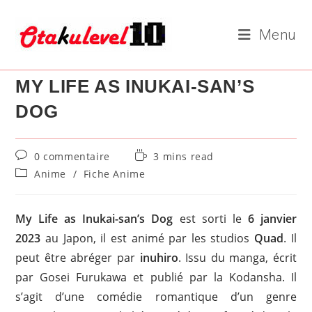
Skip
to
Menu
content
MY LIFE AS INUKAI-SAN’S
DOG
Commentaires
Temps
0 commentaire
3 mins read
de
de
Post
Anime
/
Fiche Anime
la
lecture :
category:
publication :
My Life as Inukai-san’s Dog
est sorti le
6 janvier
2023
au Japon, il est animé par les studios
Quad
. Il
peut être abréger par
inuhiro
. Issu du manga, écrit
par Gosei Furukawa et publié par la Kodansha. Il
s’agit d’une comédie romantique d’un genre