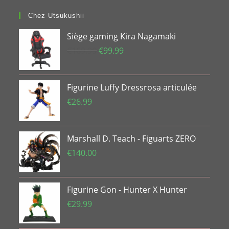
Chez Utsukushii
Siège gaming Kira Nagamaki
Le
Le
€
169.99
€
99.99
prix
prix
initial
actuel
Figurine Luffy Dressrosa articulée
était :
est :
€169.99.
€99.99.
€
26.99
Marshall D. Teach - Figuarts ZERO
€
140.00
Figurine Gon - Hunter X Hunter
€
29.99