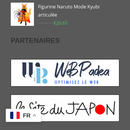
Figurine Naruto Mode Kyubi
articulée
Le
Le
€
33.74
€
20.65
prix
prix
initial
actuel
PARTENAIRES
était :
est :
€33.74.
€20.65.
FR