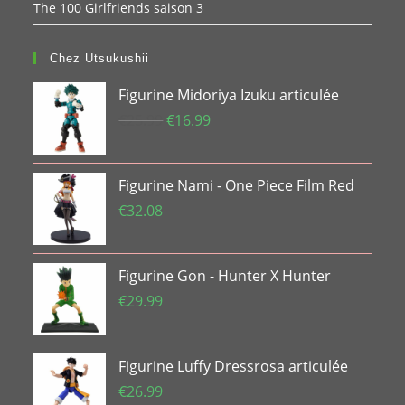
The 100 Girlfriends saison 3
Chez Utsukushii
Figurine Midoriya Izuku articulée
Le
Le
€
25.99
€
16.99
prix
prix
initial
actuel
Figurine Nami - One Piece Film Red
était :
est :
€25.99.
€16.99.
€
32.08
Figurine Gon - Hunter X Hunter
€
29.99
Figurine Luffy Dressrosa articulée
€
26.99