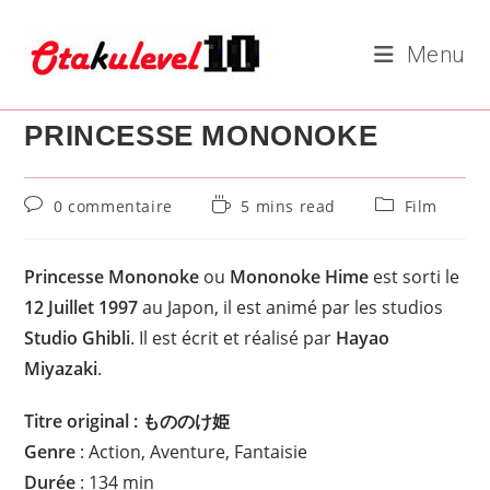
Skip
to
Menu
content
PRINCESSE MONONOKE
Commentaires
Temps
Post
0 commentaire
5 mins read
Film
de
de
category:
la
lecture :
publication :
Princesse Mononoke
ou
Mononoke Hime
est sorti le
12 Juillet 1997
au Japon, il est animé par les studios
Studio Ghibli
. Il est écrit et réalisé par
Hayao
Miyazaki
.
Titre original : もののけ姫
Genre
: Action, Aventure, Fantaisie
Durée
: 134 min