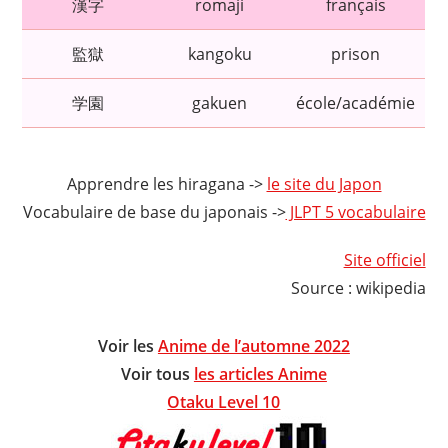
漢字
romaji
français
監獄
kangoku
prison
学園
gakuen
école/académie
Apprendre les hiragana ->
le site du Japon
Vocabulaire de base du japonais ->
JLPT 5 vocabulaire
Site officiel
Source : wikipedia
Voir les
Anime de l’automne 2022
Voir tous
les articles Anime
Otaku Level 10