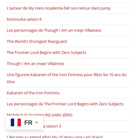
L’auteur de My Hero Academia fait son retour dans Jump
Konosuba saison 4
Les personnages de Though I Am an Inept Villainess
The World’s Strongest Rearguard
The Frontier Lord Begins with Zero Subjects
Though I Am an Inept Villainess
Une figurine Kabaneri of the Iron Fortress pour fêter les 10 ans du
titre.
Kabaneri of the Iron Fortress
Les personnages de The Frontier Lord Begins with Zero Subjects
Mobile Suit Gundam RG XARX-ZERO
FR
Isekai Nonbiri Nouka saison 3
I Became a Legend After My 10 Year-Long Last Stand