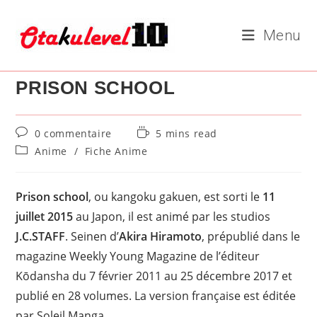
Skip
to
Menu
content
PRISON SCHOOL
Commentaires
Temps
0 commentaire
5 mins read
de
de
Post
Anime
/
Fiche Anime
la
lecture :
category:
publication :
Prison school
, ou kangoku gakuen, est sorti le
11
juillet 2015
au Japon, il est animé par les studios
J.C.STAFF
. Seinen d’
Akira Hiramoto
, prépublié dans le
magazine Weekly Young Magazine de l’éditeur
Kōdansha du 7 février 2011 au 25 décembre 2017 et
publié en 28 volumes. La version française est éditée
par Soleil Manga.