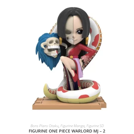
ACHAT SUR AMAZON
Bons Plans Otaku
,
Figurine Manga
,
Figurine SD
FIGURINE ONE PIECE WARLORD MJ – 2