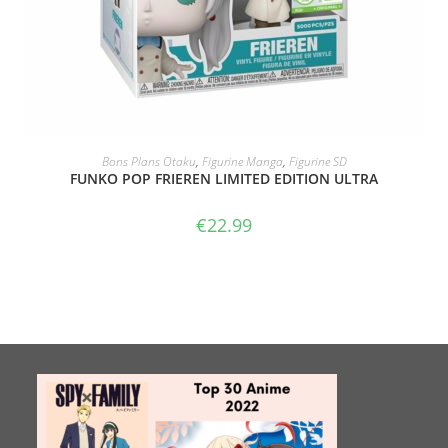
VOIR LE PRODUIT
Bons Plans Otaku
,
Figurine Manga
,
Figurine SD
FUNKO POP FRIEREN LIMITED EDITION ULTRA
€
22.99