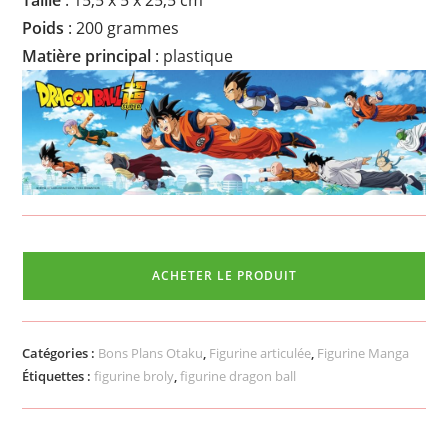
Poids
: 200 grammes
Matière principal
: plastique
ACHETER LE PRODUIT
Catégories :
Bons Plans Otaku
,
Figurine articulée
,
Figurine Manga
Étiquettes :
figurine broly
,
figurine dragon ball