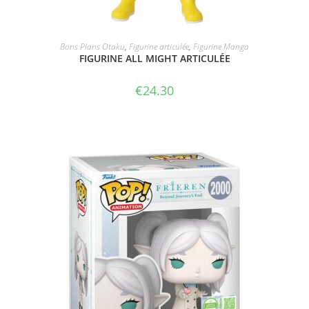
ACHETER LE PRODUIT
Bons Plans Otaku
,
Figurine articulée
,
Figurine Manga
FIGURINE ALL MIGHT ARTICULÉE
€
24.30