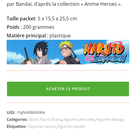
par Bandai, d’après la collection « Anime Heroes ».
Taille
packet
: ‎5 x 15,5 x 25,5 cm
Poids
: 200 grammes
Matière principal
: plastique
ACHETER LE PRODUIT
UGS :
FigNARBAN004
Catégories :
Bons Plans Otaku
,
Figurine articulée
,
Figurine Manga
Étiquettes :
figurine naruto
,
figurine sasuke