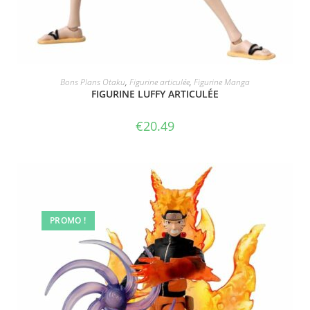
ACHETER LE PRODUIT
Bons Plans Otaku
,
Figurine articulée
,
Figurine Manga
FIGURINE LUFFY ARTICULÉE
€
20.49
PROMO !