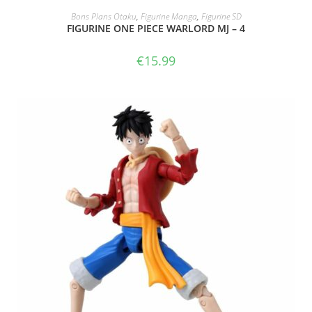
ACHAT SUR AMAZON
Bons Plans Otaku
,
Figurine Manga
,
Figurine SD
FIGURINE ONE PIECE WARLORD MJ – 4
€
15.99