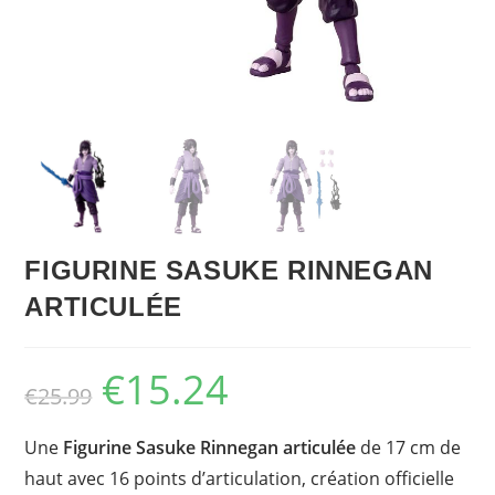
FIGURINE SASUKE RINNEGAN
ARTICULÉE
€
15.24
Le
Le
€
25.99
prix
prix
initial
actuel
était :
est :
€25.99.
€15.24.
Une
Figurine Sasuke Rinnegan
articulée
de 17 cm de
haut avec 16 points d’articulation, création officielle