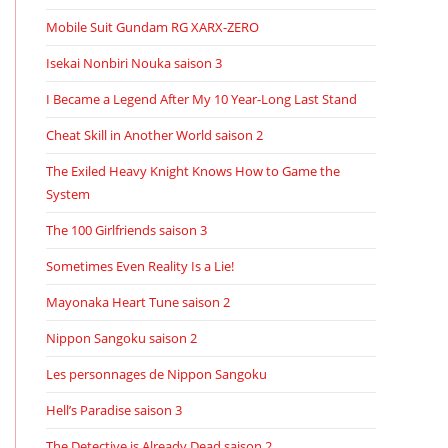
Mobile Suit Gundam RG XARX-ZERO
Isekai Nonbiri Nouka saison 3
I Became a Legend After My 10 Year-Long Last Stand
Cheat Skill in Another World saison 2
The Exiled Heavy Knight Knows How to Game the
System
The 100 Girlfriends saison 3
Sometimes Even Reality Is a Lie!
Mayonaka Heart Tune saison 2
Nippon Sangoku saison 2
Les personnages de Nippon Sangoku
Hell’s Paradise saison 3
The Detective is Already Dead saison 2