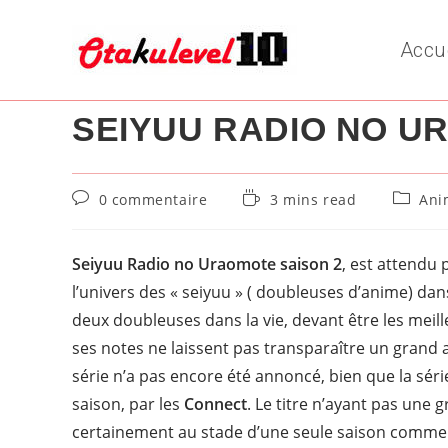
Skip
to
Accu
content
SEIYUU RADIO NO U
Commentaires
Temps
Post
0 commentaire
3 mins read
Ani
de
de
categor
la
lecture :
publication :
Seiyuu Radio no Uraomote saison 2
, est attendu 
l’univers des « seiyuu » ( doubleuses d’anime) dan
deux doubleuses dans la vie, devant être les mei
ses notes ne laissent pas transparaître un grand a
série n’a pas encore été annoncé, bien que la sé
saison, par les
Connect
. Le titre n’ayant pas une g
certainement au stade d’une seule saison comme