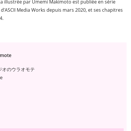
a illustrée par Umemi Makimoto est publiée en série
’ASCII Media Works depuis mars 2020, et ses chapitres
4.
omote
ラジオのウラオモテ
le