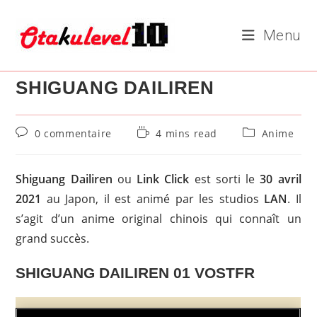
Skip
to
Menu
content
SHIGUANG DAILIREN
Commentaires
Temps
Post
0 commentaire
4 mins read
Anime
de
de
category:
la
lecture :
publication :
Shiguang Dailiren
ou
Link Click
est sorti le
30 avril
2021
au Japon, il est animé par les studios
LAN
. Il
s’agit d’un anime original chinois qui connaît un
grand succès.
SHIGUANG DAILIREN 01 VOSTFR