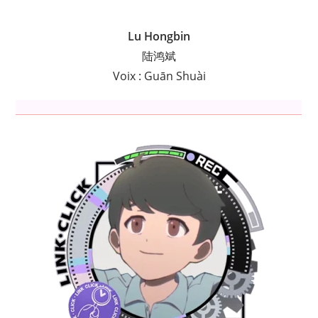
Lu Hongbin
陆鸿斌
Voix : Guān Shuài