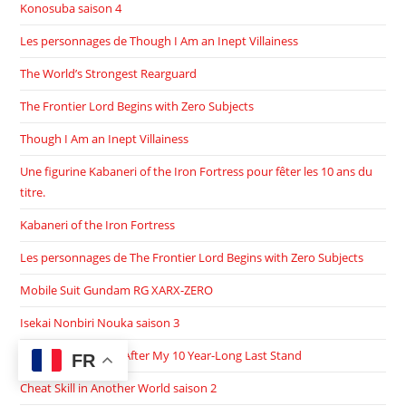
Konosuba saison 4
Les personnages de Though I Am an Inept Villainess
The World’s Strongest Rearguard
The Frontier Lord Begins with Zero Subjects
Though I Am an Inept Villainess
Une figurine Kabaneri of the Iron Fortress pour fêter les 10 ans du
titre.
Kabaneri of the Iron Fortress
Les personnages de The Frontier Lord Begins with Zero Subjects
Mobile Suit Gundam RG XARX-ZERO
Isekai Nonbiri Nouka saison 3
I Became a Legend After My 10 Year-Long Last Stand
FR
Cheat Skill in Another World saison 2