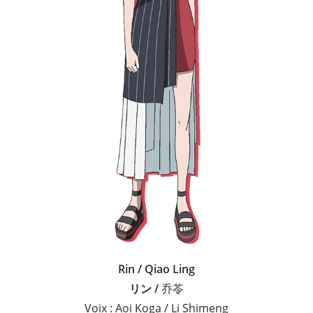
Rin / Qiao Ling
リン /
乔苓
Voix : Aoi Koga / Li Shimeng