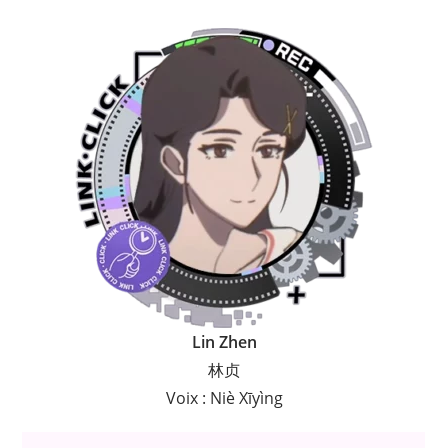
Lin Zhen
林贞
Voix : Niè Xīyìng