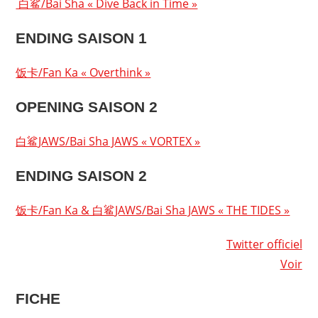
白鲨/Bai Sha « Dive Back in Time »
ENDING SAISON 1
饭卡/Fan Ka « Overthink »
OPENING SAISON 2
白鲨JAWS/Bai Sha JAWS « VORTEX »
ENDING SAISON 2
饭卡/Fan Ka & 白鲨JAWS/Bai Sha JAWS « THE TIDES »
Twitter officiel
Voir
FICHE