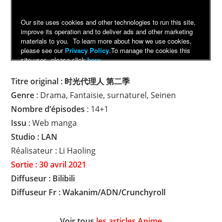
Titre original : 时光代理人 第二季
Genre
: Drama, Fantaisie, surnaturel, Seinen
Nombre d’épisodes
: 14+1
Issu
: Web manga
Studio : LAN
Réalisateur : Li Haoling
Sortie : 30 avril 2021
Diffuseur : Bilibili
Diffuseur Fr : Wakanim/ADN/Crunchyroll
Voir tous
les articles Anime