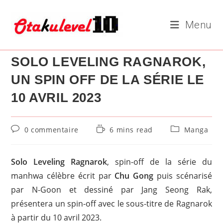
Skip
to
Menu
content
SOLO LEVELING RAGNAROK,
UN SPIN OFF DE LA SÉRIE LE
10 AVRIL 2023
Commentaires
Temps
Post
0 commentaire
6 mins read
Manga
de
de
category:
la
lecture :
publication :
Solo Leveling Ragnarok
, spin-off de la série du
manhwa célèbre écrit par
Chu Gong
puis scénarisé
par N-Goon et dessiné par Jang Seong Rak,
présentera un spin-off avec le sous-titre de Ragnarok
à partir du 10 avril 2023.