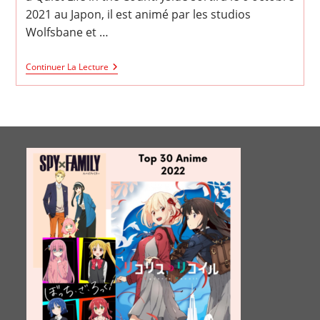
publication :
2021 au Japon, il est animé par les studios
Wolfsbane et …
Banished
Continuer La Lecture
From
The
Hero’s
Party,
I
Decided
To
Live
A
Quiet
Life
In
The
Countryside