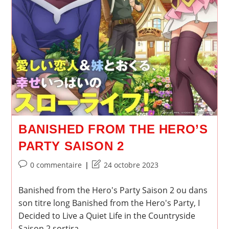
BANISHED FROM THE HERO’S
PARTY SAISON 2
Commentaires
Dernière
0 commentaire
24 octobre 2023
de
modification
la
de
Banished from the Hero's Party Saison 2 ou dans
publication :
la
son titre long Banished from the Hero's Party, I
publication :
Decided to Live a Quiet Life in the Countryside
Saison 2 sortira…