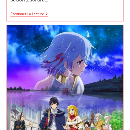
Banished
Continuer La Lecture
From
The
Hero’s
Party
Saison
2