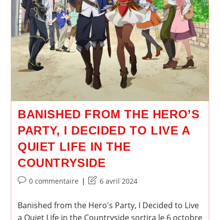
BANISHED FROM THE HERO’S
PARTY, I DECIDED TO LIVE A
QUIET LIFE IN THE
COUNTRYSIDE
Commentaires
Dernière
0 commentaire
6 avril 2024
de
modification
la
de
Banished from the Hero's Party, I Decided to Live
publication :
la
a Quiet Life in the Countryside sortira le 6 octobre