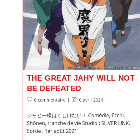
THE GREAT JAHY WILL NOT
BE DEFEATED
Commentaires
Dernière
0 commentaire
6 avril 2024
de
modification
la
de
ジャヒー様はくじけない！ Comédie, Ecchi,
publication :
la
Shônen, tranche de vie Studio : SILVER LINK.
publication :
Sortie : 1er août 2021