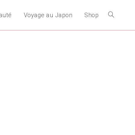
auté
Voyage au Japon
Shop
Toggle
website
search