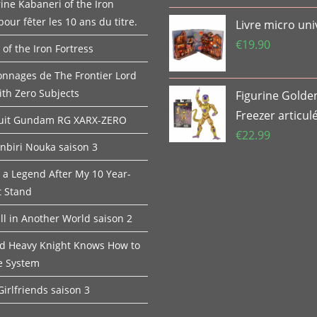
ine Kabaneri of the Iron
pour fêter les 10 ans du titre.
Livre micro uni
€
19.90
of the Iron Fortress
onnages de The Frontier Lord
ith Zero Subjects
Figurine Golde
Freezer articul
Suit Gundam RG XARX-ZERO
€
22.99
onbiri Nouka saison 3
 a Legend After My 10 Year-
t Stand
ll in Another World saison 2
ed Heavy Knight Knows How to
e System
irlfriends saison 3