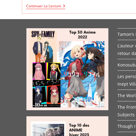
The
Continuer La Lecture
Great
Jahy
Will
Not
Be
Tamon’s 
Defeated
L’auteur
retour d
Konosuba
Les pers
Inept Vil
The Worl
The Fron
Subjects
Though I