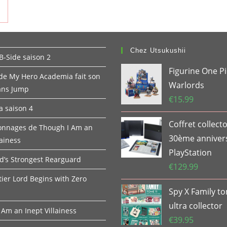
Chez Utsukushii
B-Side saison 2
Figurine One P
 de My Hero Academia fait son
Warlords
ans Jump
€
15.99
 saison 4
Coffret collect
onnages de Though I Am an
30ème anniver
lainess
PlayStation
d’s Strongest Rearguard
€
129.99
tier Lord Begins with Zero
Spy X Family t
ultra collector
 Am an Inept Villainess
€
39.95