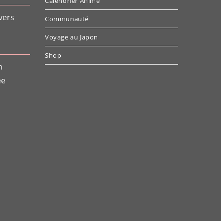
Calendrier Anime
vers
Communauté
Voyage au Japon
Shop
n
ée