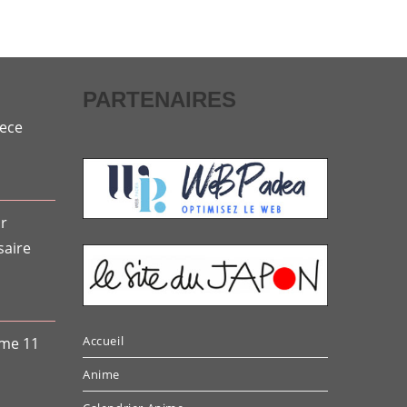
PARTENAIRES
iece
or
saire
Accueil
ome 11
Anime