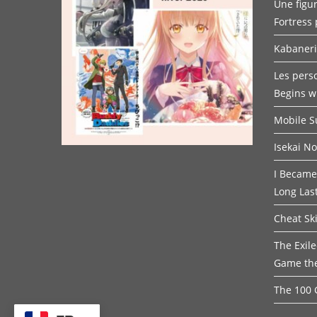
Une figur
Fortress 
Kabaneri 
Les pers
Begins w
Mobile 
Isekai N
I Became
Long Las
Cheat Ski
The Exil
Game th
The 100 G