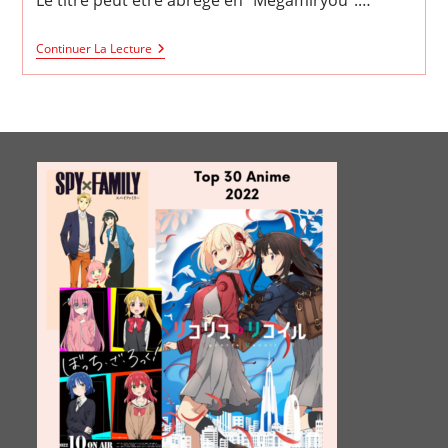
Le titre peut être abrégé en "Megamiryou".…
Mother
Continuer La Lecture
Of
The
Goddess’
Dormitory