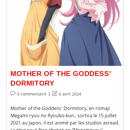
MOTHER OF THE GODDESS’
DORMITORY
Commentaires
Dernière
0 commentaire
6 avril 2024
de
modification
la
de
Mother of the Goddess' Dormitory, en romaji
publication :
la
Megami-ryou no Ryoubo-kun., sortira le 15 juillet
publication :
2021 au Japon, il est animé par les studios asread.