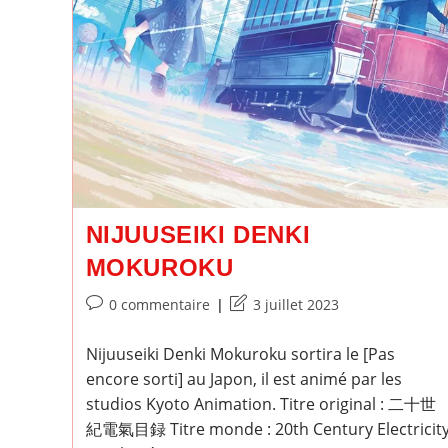
NIJUUSEIKI DENKI
MOKUROKU
Commentaires
Dernière
0 commentaire
3 juillet 2023
de
modification
la
de
Nijuuseiki Denki Mokuroku sortira le [Pas
publication :
la
encore sorti] au Japon, il est animé par les
publication :
studios Kyoto Animation. Titre original : 二十世
紀電氣目録 Titre monde : 20th Century Electricit