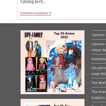
Catalog écrit…
Nijuuseiki
Continuer La Lecture
Denki
Mokuroku
Tamon’s 
L’auteur
retour d
Konosuba
Les pers
Inept Vil
The Worl
The Fron
Subjects