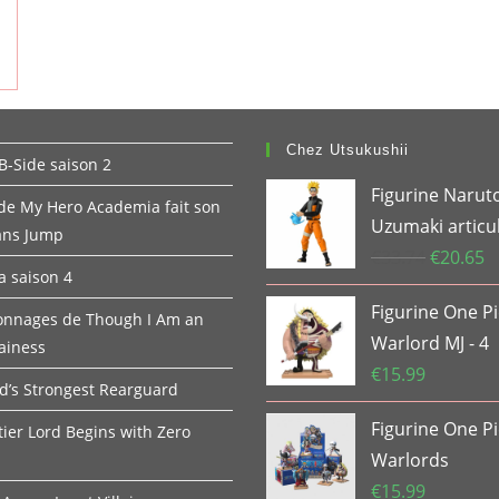
Chez Utsukushii
B-Side saison 2
Figurine Narut
 de My Hero Academia fait son
Uzumaki articu
ans Jump
Le
L
€
33.74
€
20.65
 saison 4
prix
pr
Figurine One P
initial
ac
onnages de Though I Am an
était :
es
Warlord MJ - 4
lainess
€33.74.
€2
€
15.99
d’s Strongest Rearguard
Figurine One P
tier Lord Begins with Zero
Warlords
€
15.99