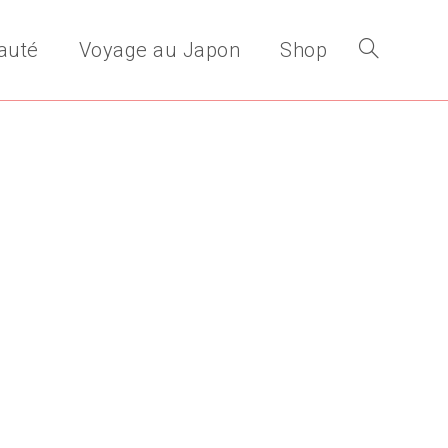
auté
Voyage au Japon
Shop
Toggle
website
search