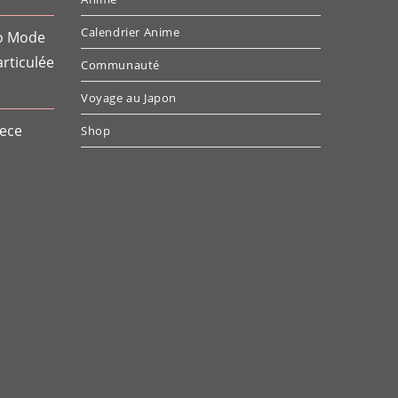
Calendrier Anime
to Mode
rticulée
Communauté
e
Voyage au Japon
ix
iece
tuel
Shop
t :
6.79.