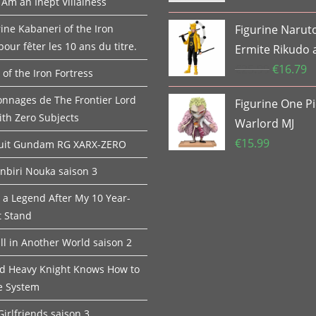
 Am an Inept Villainess
ine Kabaneri of the Iron
Figurine Naru
pour fêter les 10 ans du titre.
Ermite Rikudo a
Le
L
€
25.99
€
16.79
of the Iron Fortress
prix
pr
onnages de The Frontier Lord
Figurine One P
initial
ac
ith Zero Subjects
était :
es
Warlord MJ
€25.99.
€1
€
15.99
Suit Gundam RG XARX-ZERO
onbiri Nouka saison 3
 a Legend After My 10 Year-
t Stand
ll in Another World saison 2
ed Heavy Knight Knows How to
e System
irlfriends saison 3