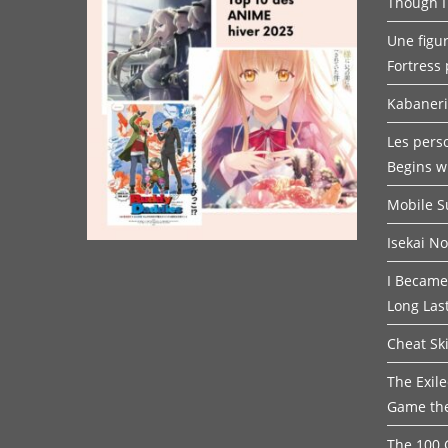
Though I
Une figur
Fortress 
Kabaneri 
Les pers
Begins w
Mobile 
Isekai N
I Became
Long Las
Cheat Ski
The Exil
Game th
The 100 G