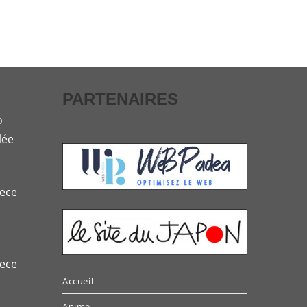
PARTENAIRES
o
lée
e
ix
iece
tuel
t :
0.65.
iece
Accueil
Anime