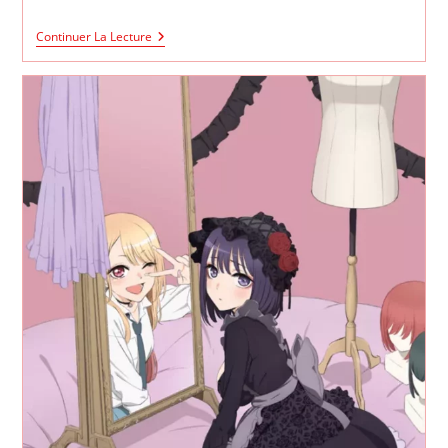
Sono
Continuer La Lecture
Bisque
Doll
Wa
Koi
Wo
Suru
Saison
2