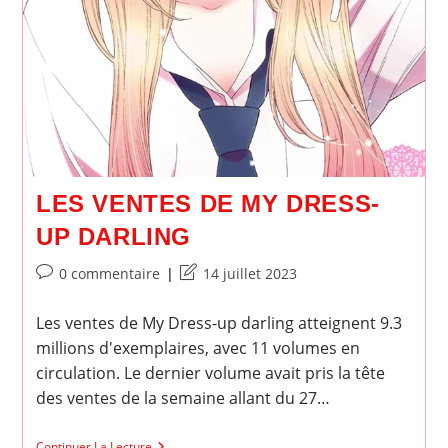
LES VENTES DE MY DRESS-
UP DARLING
Commentaires
Dernière
0 commentaire
14 juillet 2023
de
modification
la
de
Les ventes de My Dress-up darling atteignent 9.3
publication :
la
millions d'exemplaires, avec 11 volumes en
publication :
circulation. Le dernier volume avait pris la tête
des ventes de la semaine allant du 27…
Les
Continuer La Lecture