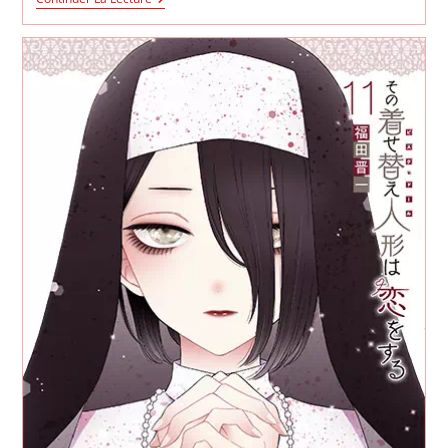
Ventes
De
My
Dress-
Up
Darling