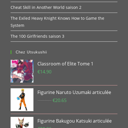
Cheat Skill in Another World saison 2
The Exiled Heavy Knight Knows How to Game the
System
The 100 Girlfriends saison 3
Chez Utsukushii
Classroom of Elite Tome 1
€
14.90
Figurine Naruto Uzumaki articulée
Le
Le
€
33.74
€
20.65
prix
prix
initial
actuel
Figurine Bakugou Katsuki articulée
était :
est :