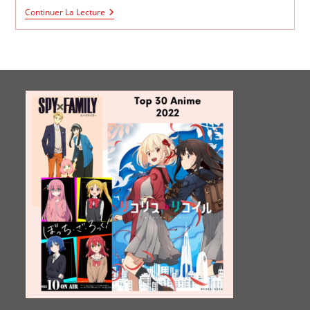
Sono
Continuer La Lecture
Bisque
Doll
Wa
Koi
Wo
Suru