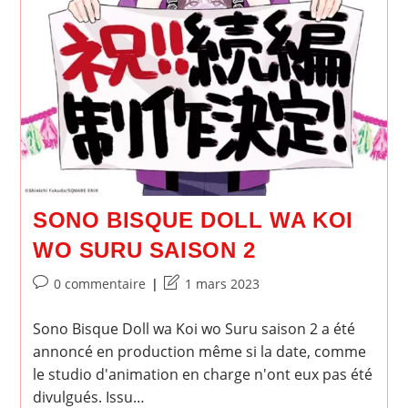
SONO BISQUE DOLL WA KOI
WO SURU SAISON 2
Commentaires
Dernière
0 commentaire
1 mars 2023
de
modification
la
de
Sono Bisque Doll wa Koi wo Suru saison 2 a été
publication :
la
annoncé en production même si la date, comme
publication :
le studio d'animation en charge n'ont eux pas été
divulgués. Issu…