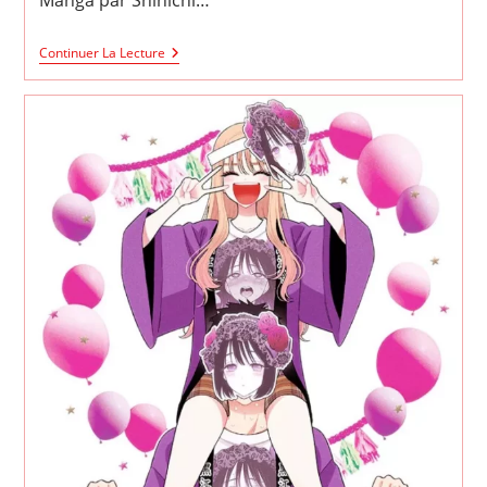
My
Continuer La Lecture
Dress-
Up
Darling
Volume
11
En
Top
Des
Ventes
De
La
Semaine
Au
Japon.