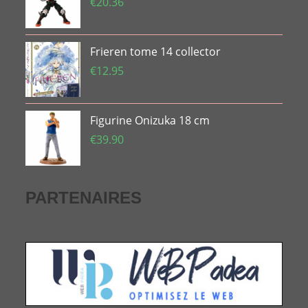
€33.74.
€20.65.
€
20.36
Frieren tome 14 collector
€
12.95
Figurine Onizuka 18 cm
€
39.90
PARTENAIRES