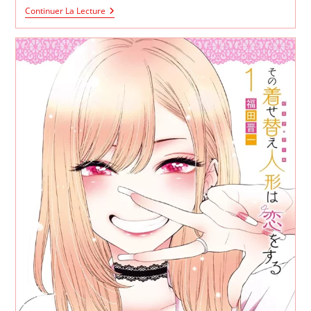
My
Continuer La Lecture
Dress-
Up
Darling
Saison
2