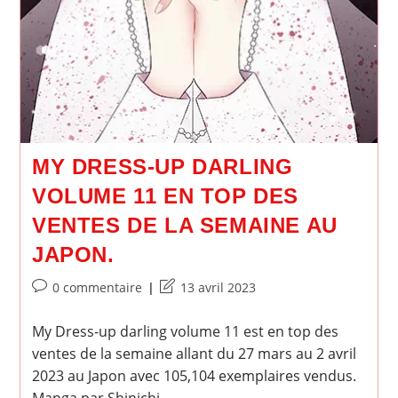
MY DRESS-UP DARLING
VOLUME 11 EN TOP DES
VENTES DE LA SEMAINE AU
JAPON.
Commentaires
Dernière
0 commentaire
13 avril 2023
de
modification
la
de
My Dress-up darling volume 11 est en top des
publication :
la
ventes de la semaine allant du 27 mars au 2 avril
publication :
2023 au Japon avec 105,104 exemplaires vendus.
Manga par Shinichi…