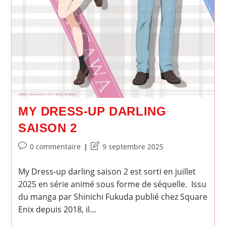
MY DRESS-UP DARLING
SAISON 2
Commentaires
Dernière
0 commentaire
9 septembre 2025
de
modification
la
de
My Dress-up darling saison 2 est sorti en juillet
publication :
la
2025 en série animé sous forme de séquelle. Issu
publication :
du manga par Shinichi Fukuda publié chez Square
Enix depuis 2018, il…