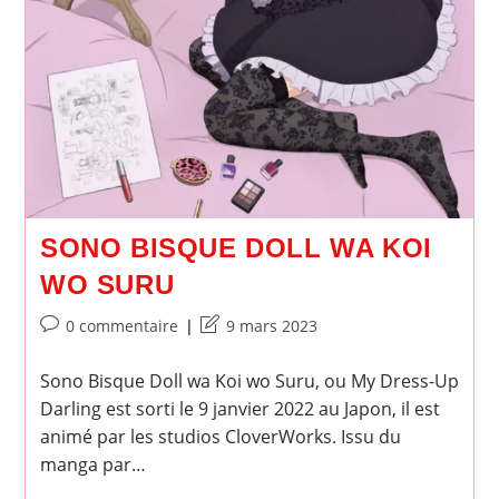
SONO BISQUE DOLL WA KOI
WO SURU
Commentaires
Dernière
0 commentaire
9 mars 2023
de
modification
la
de
Sono Bisque Doll wa Koi wo Suru, ou My Dress-Up
publication :
la
Darling est sorti le 9 janvier 2022 au Japon, il est
publication :
animé par les studios CloverWorks. Issu du
manga par…