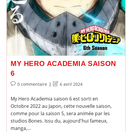
MY HERO ACADEMIA SAISON
6
Commentaires
Dernière
0 commentaire
6 avril 2024
de
modification
la
de
My Hero Academia saison 6 est sorti en
publication :
la
Octobre 2022 au Japon, cette nouvelle saison,
publication :
comme pour la saison 5, sera animée par les
studios Bones. Issu du, aujourd'hui fameux,
manga,…