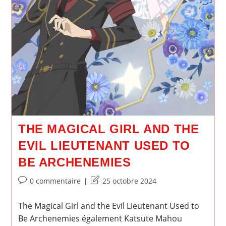
THE MAGICAL GIRL AND THE
EVIL LIEUTENANT USED TO
BE ARCHENEMIES
Commentaires
Dernière
0 commentaire
25 octobre 2024
de
modification
la
de
The Magical Girl and the Evil Lieutenant Used to
publication :
la
Be Archenemies également Katsute Mahou
publication :