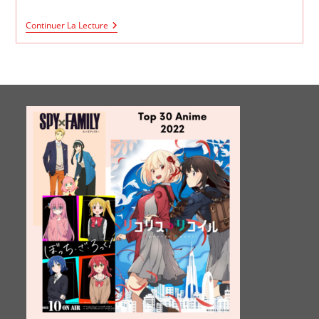
My
Continuer La Lecture
Hero
Academia
Saison
6