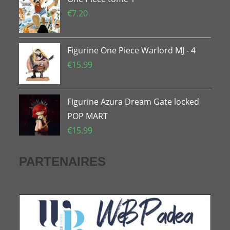
était :
est :
€
7.20
€74.99.
€51.42.
Figurine One Piece Warlord MJ - 4
€
15.99
Figurine Azura Dream Gate locked
POP MART
€
15.99
PARTENAIRES