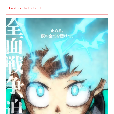
My
Continuer La Lecture
Hero
Academia
Saison
7