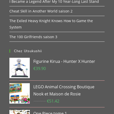
I Became a Legend After My 10 Year-Long Last Stand
Cheat Skill in Another World saison 2
The Exiled Heavy Knight Knows How to Game the
System
The 100 Girlfriends saison 3
Chez Utsukushii
Figurine Kirua - Hunter X Hunter
€
39.90
LEGO Animal Crossing Boutique
Nook et Maison de Rosie
Le
Le
€
74.99
€
51.42
prix
prix
One Piece tome 1
initial
actuel