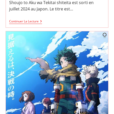
Shoujo to Aku wa Tekitai shiteita est sorti en
juillet 2024 au Japon. Le titre est…
The
Continuer La Lecture
Magical
Girl
And
The
Evil
Lieutenant
Used
To
Be
Archenemies