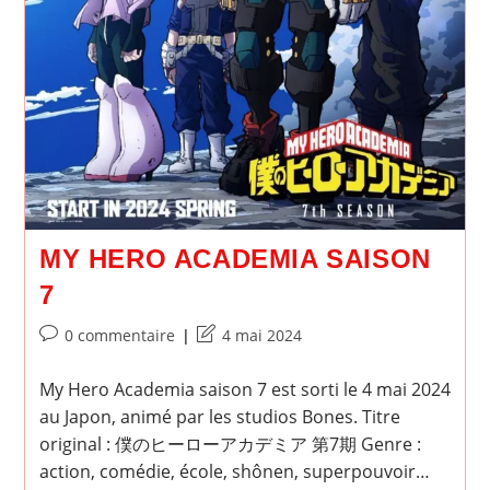
MY HERO ACADEMIA SAISON
7
Commentaires
Dernière
0 commentaire
4 mai 2024
de
modification
la
de
My Hero Academia saison 7 est sorti le 4 mai 2024
publication :
la
au Japon, animé par les studios Bones. Titre
publication :
original : 僕のヒーローアカデミア 第7期 Genre :
action, comédie, école, shônen, superpouvoir…