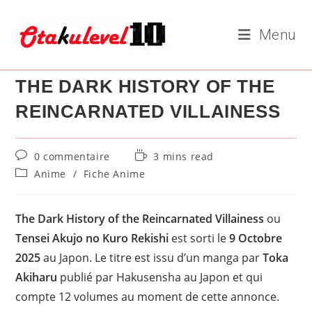
Skip
to
Menu
content
THE DARK HISTORY OF THE
REINCARNATED VILLAINESS
Commentaires
Temps
0 commentaire
3 mins read
de
de
Post
Anime
/
Fiche Anime
la
lecture :
category:
publication :
The Dark History of the Reincarnated Villainess
ou
Tensei Akujo no Kuro Rekishi
est sorti le
9
Octobre
2025
au Japon. Le titre est issu d’un manga par
Toka
Akiharu
publié par Hakusensha au Japon et qui
compte 12 volumes au moment de cette annonce.