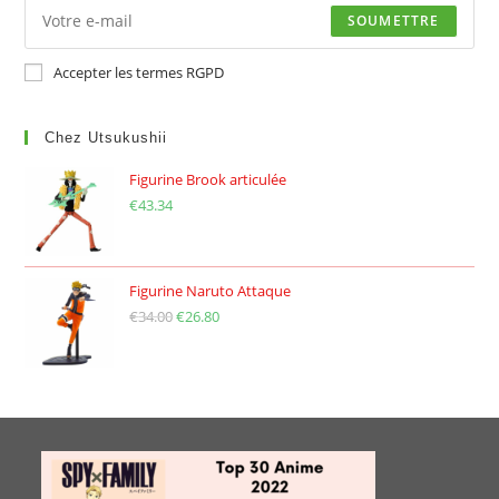
SOUMETTRE
Accepter les termes RGPD
Chez Utsukushii
Figurine Brook articulée
€
43.34
Figurine Naruto Attaque
€
34.00
Le
€
26.80
Le
prix
prix
initial
actuel
était :
est :
€34.00.
€26.80.