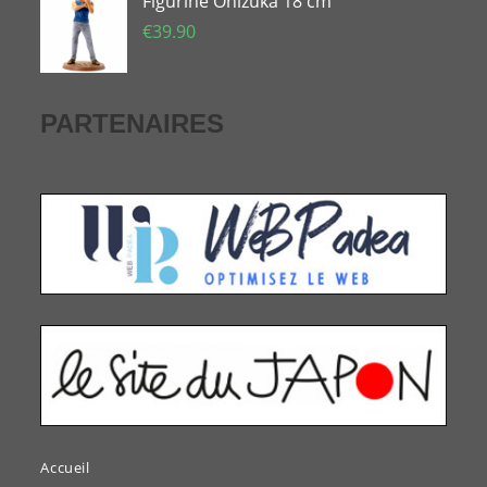
Figurine Onizuka 18 cm
€
39.90
PARTENAIRES
Accueil