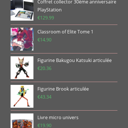
Coffret collector 30ème anniversaire
PlayStation
€
129.99
Classroom of Elite Tome 1
€
14.90
Figurine Bakugou Katsuki articulée
€
20.36
Figurine Brook articulée
€
43.34
Livre micro univers
€
19.90