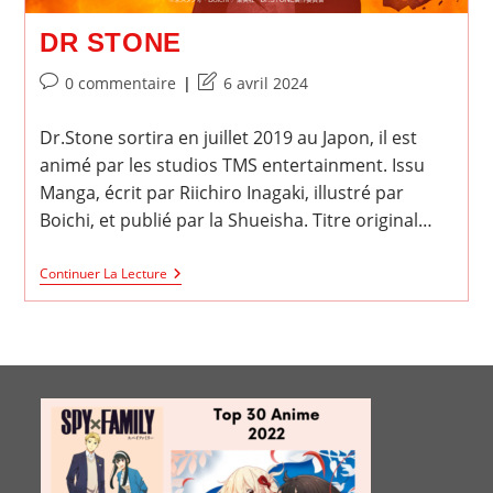
DR STONE
Commentaires
Dernière
0 commentaire
6 avril 2024
de
modification
la
de
Dr.Stone sortira en juillet 2019 au Japon, il est
publication :
la
animé par les studios TMS entertainment. Issu
publication :
Manga, écrit par Riichiro Inagaki, illustré par
Boichi, et publié par la Shueisha. Titre original…
Dr
Continuer La Lecture
Stone