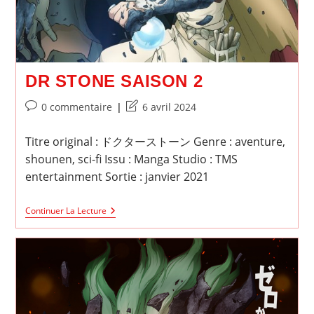
DR STONE SAISON 2
Commentaires
Dernière
0 commentaire
6 avril 2024
de
modification
la
de
Titre original : ドクターストーン Genre : aventure,
publication :
la
shounen, sci-fi Issu : Manga Studio : TMS
publication :
entertainment Sortie : janvier 2021
Dr
Continuer La Lecture
Stone
Saison
2