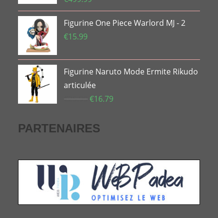
Figurine One Piece Warlord MJ - 2
€
15.99
Figurine Naruto Mode Ermite Rikudo
articulée
Le
Le
€
25.99
€
16.79
prix
prix
initial
actuel
PARTENAIRES
était :
est :
€25.99.
€16.79.