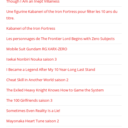
Though I Am an Inept Villainess
Une figurine Kabaneri of the Iron Fortress pour fêter les 10 ans du
titre.
Kabaneri of the Iron Fortress
Les personnages de The Frontier Lord Begins with Zero Subjects
Mobile Suit Gundam RG XARX-ZERO
Isekai Nonbiri Nouka saison 3
I Became a Legend After My 10 Year-Long Last Stand
Cheat Skill in Another World saison 2
The Exiled Heavy Knight Knows How to Game the System
The 100 Girlfriends saison 3
Sometimes Even Reality Is a Lie!
Mayonaka Heart Tune saison 2