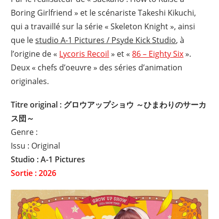
Boring Girlfriend » et le scénariste Takeshi Kikuchi,
qui a travaillé sur la série « Skeleton Knight », ainsi
que le
studio A-1 Pictures / Psyde Kick Studio
, à
l’origine de «
Lycoris Recoil
» et «
86 – Eighty Six
».
Deux « chefs d’oeuvre » des séries d’animation
originales.
Titre original : グロウアップショウ ～ひまわりのサーカ
ス団～
Genre :
Issu : Original
Studio : A-1 Pictures
Sortie : 2026