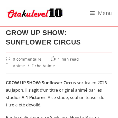
Skip
to
Menu
content
GROW UP SHOW:
SUNFLOWER CIRCUS
Commentaires
Temps
0 commentaire
1 min read
de
de
Post
Anime
/
Fiche Anime
la
lecture :
category:
publication :
GROW UP SHOW: Sunflower Circus
sortira en 2026
au Japon. Il s’agit d’un titre original animé par les
studios
A-1 Pictures
. A ce stade, seul un teaser du
titre a été dévoilé.
Par le réalisateur de « Saekano : How to Raise a