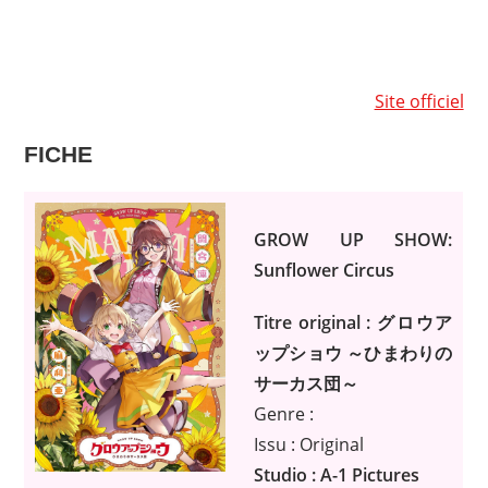
Site officiel
FICHE
GROW UP SHOW:
Sunflower Circus
Titre original : グロウア
ップショウ ～ひまわりの
サーカス団～
Genre :
Issu : Original
Studio : A-1 Pictures