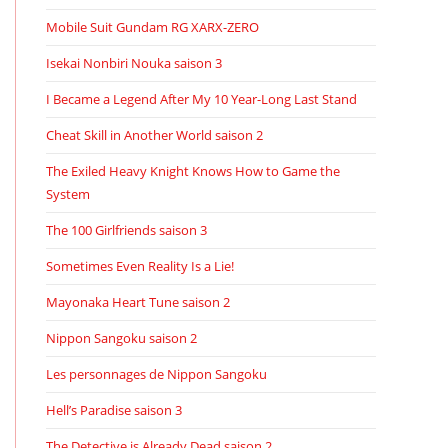
Mobile Suit Gundam RG XARX-ZERO
Isekai Nonbiri Nouka saison 3
I Became a Legend After My 10 Year-Long Last Stand
Cheat Skill in Another World saison 2
The Exiled Heavy Knight Knows How to Game the
System
The 100 Girlfriends saison 3
Sometimes Even Reality Is a Lie!
Mayonaka Heart Tune saison 2
Nippon Sangoku saison 2
Les personnages de Nippon Sangoku
Hell’s Paradise saison 3
The Detective is Already Dead saison 2