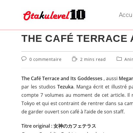
Skip
to
Accu
content
THE CAFÉ TERRACE 
Commentaires
Temps
Post
0 commentaire
2 mins read
Ani
de
de
categor
la
lecture :
publication :
The Café Terrace and Its Goddesses
, aussi
Megam
par les studios
Tezuka
. Manga écrit et illustré 
compte 7 volumes au moment de cet article. Il 
Tokyo et qui est contraint de rentrer dans sa c
de garder ouvert son café à l’aide de son staff.
Titre original : 女神のカフェテラス