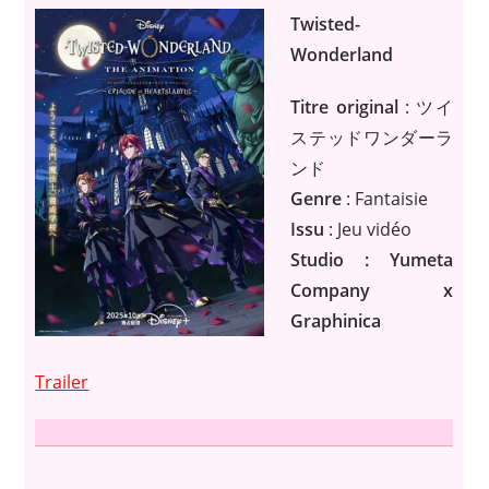
Twisted-
Wonderland
Titre original
: ツイ
ステッドワンダーラ
ンド
Genre
: Fantaisie
Issu
: Jeu vidéo
Studio : Yumeta
Company x
Graphinica
Trailer