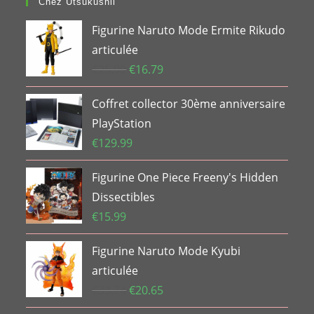
Chez Utsukushii
Figurine Naruto Mode Ermite Rikudo
articulée
Le
Le
€
25.99
€
16.79
prix
prix
Coffret collector 30ème anniversaire
initial
actuel
était :
est :
PlayStation
€25.99.
€16.79.
€
129.99
Figurine One Piece Freeny's Hidden
Dissectibles
€
15.99
Figurine Naruto Mode Kyubi
articulée
Le
Le
€
33.74
€
20.65
prix
prix