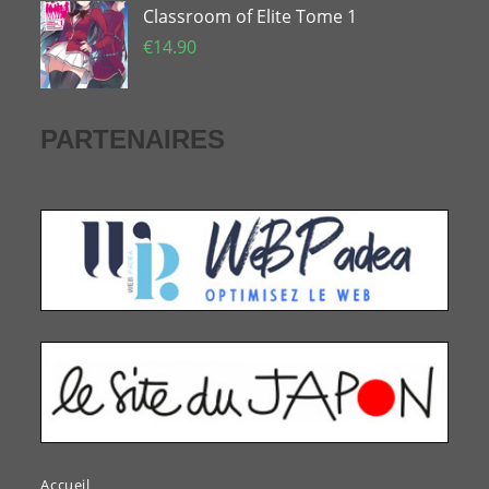
Classroom of Elite Tome 1
initial
actuel
était :
est :
€
14.90
€33.74.
€20.65.
PARTENAIRES
Accueil