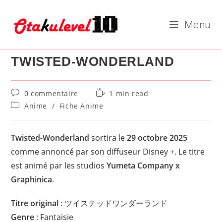
Skip
to
Menu
content
TWISTED-WONDERLAND
Commentaires
Temps
0 commentaire
1 min read
de
de
Post
Anime
/
Fiche Anime
la
lecture :
category:
publication :
Twisted-Wonderland
sortira le
29 octobre 2025
comme annoncé par son diffuseur Disney +. Le titre
est animé par les studios
Yumeta Company x
Graphinica
.
Titre original
: ツイステッドワンダーランド
Genre
: Fantaisie