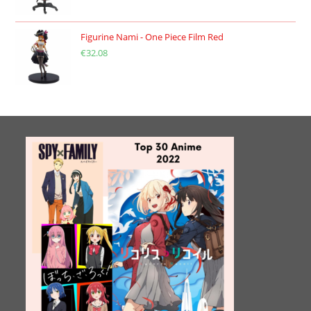
prix
prix
initial
actuel
était :
est :
Figurine Nami - One Piece Film Red
€
32.08
€169.99.
€99.99.