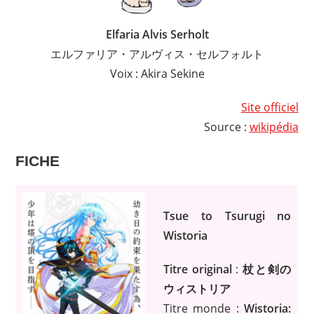
Elfaria Alvis Serholt
エルファリア・アルヴィス・セルフォルト
Voix : Akira Sekine
Site officiel
Source :
wikipédia
FICHE
Tsue to Tsurugi no
Wistoria
Titre original
:
杖と剣の
ウィストリア
Titre monde :
Wistoria: