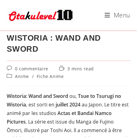
Skip
to
Menu
content
WISTORIA : WAND AND
SWORD
Commentaires
Temps
0 commentaire
3 mins read
de
de
Post
Anime
/
Fiche Anime
la
lecture :
category:
publication :
Wistoria: Wand and Sword
ou,
Tsue to Tsurugi no
Wistoria
, est sorti en
juillet 2024
au Japon. Le titre est
animé par les studios
Actas et Bandai Namco
Pictures
. La série est issue du Manga de Fujino
Ōmori, illustré par Toshi Aoi. Il a commencé à être