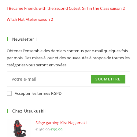
I Became Friends with the Second Cutest Girl in the Class saison 2
Witch Hat Atelier saison 2
Newsletter !
Obtenez l’ensemble des derniers contenus par e-mail quelques fois
par mois. Des mises à jour et des nouveautés à propos de toutes les
catégories vous seront envoyées.
SOUMETTRE
Accepter les termes RGPD
Chez Utsukushii
Siège gaming Kira Nagamaki
€
169.99
Le
€
99.99
Le