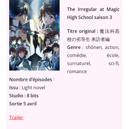
The Irregular at Magic
High School saison 3
Titre original :
魔法科高
校の劣等生 来訪者編
Genre
: shônen, action,
comédie, école,
surnaturel, sci-fi,
romance
Nombre d’épisodes
:
Issu
: Light novel
Studio : 8 bits
Sortie 5 avril
Trailer