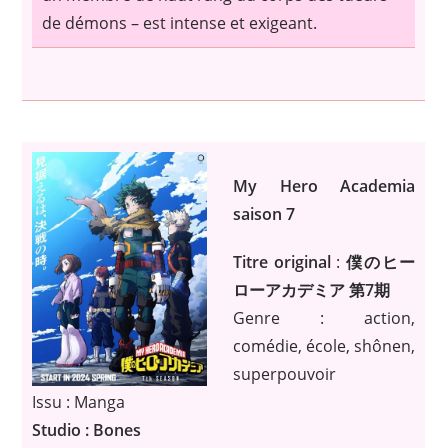
de démons – est intense et exigeant.
My Hero Academia
saison 7
Titre original
:
僕のヒー
ローアカデミア 第7期
Genre : action,
comédie, école, shônen,
superpouvoir
Issu : Manga
Studio : Bones