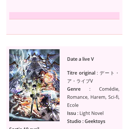
Date a live V
Titre original
: デート・
ア・ライブV
Genre
: Comédie,
Romance, Harem, Sci-fi,
Ecole
Issu
: Light Novel
Studio : Geektoys