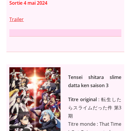
Sortie
4 mai 2024
Trailer
Tensei shitara slime
datta ken saison 3
Titre original
: 転生した
らスライムだった件 第3
期
Titre monde : That Time