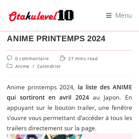
Skip
to
Menu
content
ANIME PRINTEMPS 2024
Commentaires
Temps
0 commentaire
27 mins read
de
de
Post
Anime
/
Calendrier
la
lecture :
category:
publication :
Anime printemps 2024,
la liste des ANIME
qui sortiront en avril 2024
au Japon. En
appuyant sur le bouton trailer, une fenêtre
s’ouvre vous permettant d’accéder à tous les
trailers directement sur la page.