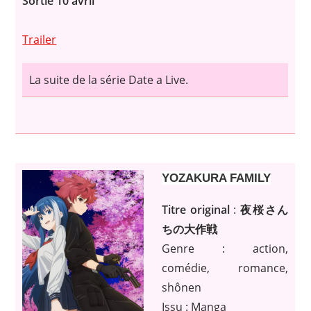
Sortie 10 avril
Trailer
La suite de la série Date a Live.
YOZAKURA FAMILY
Titre original
:
夜桜さん
ちの大作戦
Genre : action,
comédie, romance,
shônen
Issu : Manga