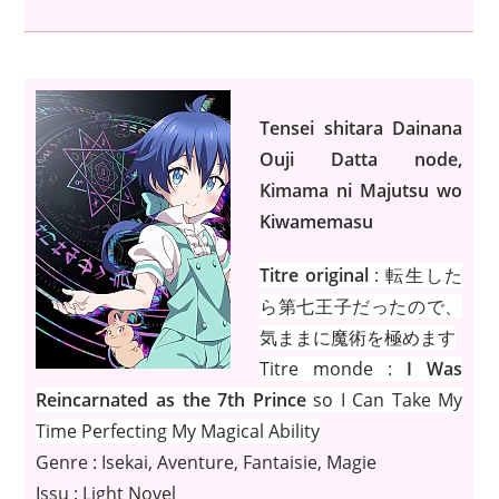
Tensei shitara Dainana
Ouji Datta node,
Kimama ni Majutsu wo
Kiwamemasu
Titre original
: 転生した
ら第七王子だったので、
気ままに魔術を極めます
Titre monde :
I Was
Reincarnated as the 7th Prince
so I Can Take My
Time Perfecting My Magical Ability
Genre : Isekai, Aventure, Fantaisie, Magie
Issu : Light Novel