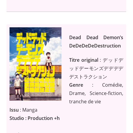
Dead Dead Demon’s
DeDeDeDeDestruction
Titre original
: デッドデ
ッドデーモンズデデデデ
デストラクション
Genre
: Comédie,
Drame, Science-fiction,
tranche de vie
Issu
: Manga
Studio : Production +h