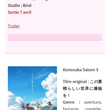
Studio : Bind
Sortie 7 avril
Trailer
Konosuba Saison 3
Titre original : この素
晴らしい世界に爆焔
を！
Genre :
aventure,
fantaisie, comédie,