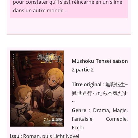
pour constater qu’il s’est réincarné en un slime
dans un autre monde…
Mushoku Tensei saison
2 partie 2
Titre original
: 無職転生~
異世界行ったら本気だす
~
Genre
: Drama, Magie,
Fantaisie, Comédie,
Ecchi
Issu
: Roman, puis Light Novel