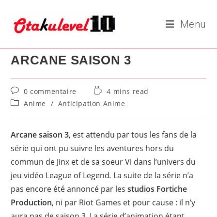
Skip
to
Menu
content
ARCANE SAISON 3
Commentaires
Temps
0 commentaire
4 mins read
de
de
Post
Anime
/
Anticipation Anime
la
lecture :
category:
publication :
Arcane saison 3
, est attendu par tous les fans de la
série qui ont pu suivre les aventures hors du
commun de Jinx et de sa soeur Vi dans l’univers du
jeu vidéo League of Legend
.
La suite de la série n’a
pas encore été annoncé par les
studios Fortiche
Production
, ni par Riot Games et pour cause : il n’y
aura pas de saison 3. La série d’animation étant