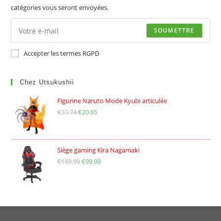
catégories vous seront envoyées.
SOUMETTRE
Accepter les termes RGPD
Chez Utsukushii
Figurine Naruto Mode Kyubi articulée
€
33.74
Le
€
20.65
Le
prix
prix
initial
actuel
était :
est :
Siège gaming Kira Nagamaki
€
169.99
€33.74.
Le
€
99.99
€20.65.
Le
prix
prix
initial
actuel
était :
est :
€169.99.
€99.99.