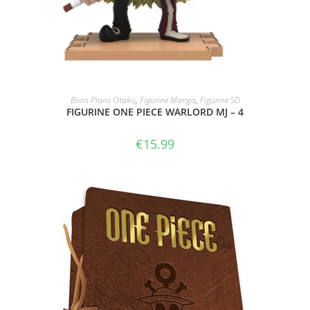
ACHAT SUR AMAZON
Bons Plans Otaku
,
Figurine Manga
,
Figurine SD
FIGURINE ONE PIECE WARLORD MJ – 4
€
15.99