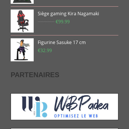
Siège gaming Kira Nagamaki
Le
Le
€
169.99
€
99.99
prix
prix
initial
actuel
Figurine Sasuke 17 cm
était :
est :
€169.99.
€99.99.
€
32.99
PARTENAIRES