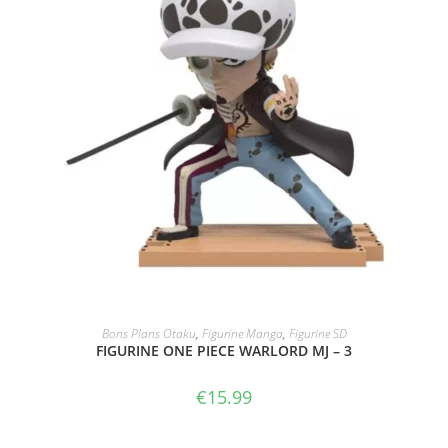
ACHAT SUR AMAZON
Bons Plans Otaku
,
Figurine Manga
,
Figurine SD
FIGURINE ONE PIECE WARLORD MJ – 3
€
15.99