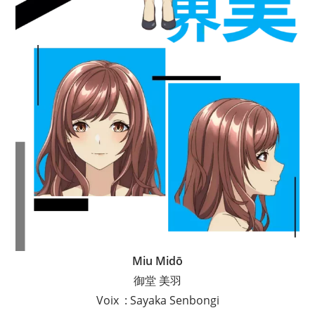
Miu Midō
御堂 美羽
Voix : Sayaka Senbongi