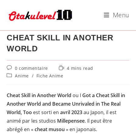
Skip
to
Menu
content
CHEAT SKILL IN ANOTHER
WORLD
Commentaires
Temps
0 commentaire
4 mins read
de
de
Post
Anime
/
Fiche Anime
la
lecture :
category:
publication :
Cheat Skill in Another World
ou I
Got a Cheat Skill in
Another World and Became Unrivaled in The Real
World, Too
est sorti en
avril 2023
au Japon, il est
animé par les studios
Millepensee
. Il peut être
abrégé en «
cheat musou
» en japonais.