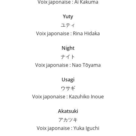
Voix japonaise : Ai Kakuma
Yuty
ユティ
Voix japonaise : Rina Hidaka
Night
ナイト
Voix japonaise : Nao Tōyama
Usagi
ウサギ
Voix japonaise : Kazuhiko Inoue
Akatsuki
アカツキ
Voix japonaise : Yuka Iguchi