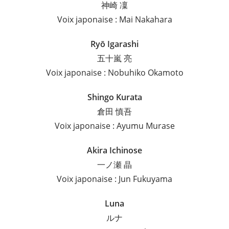
神崎 凜
Voix japonaise : Mai Nakahara
Ryō Igarashi
五十嵐 亮
Voix japonaise : Nobuhiko Okamoto
Shingo Kurata
倉田 慎吾
Voix japonaise : Ayumu Murase
Akira Ichinose
一ノ瀬 晶
Voix japonaise : Jun Fukuyama
Luna
ルナ