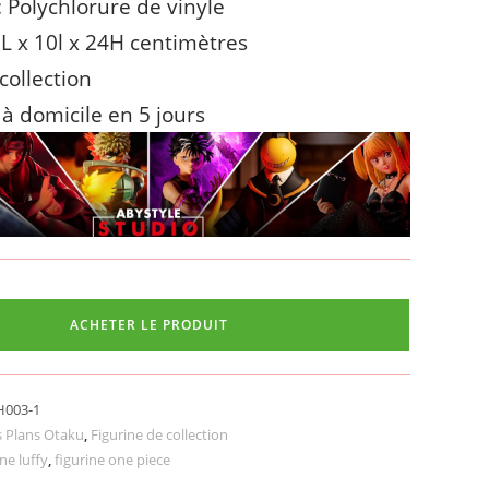
: Polychlorure de vinyle
6L x 10l x 24H centimètres
collection
 à domicile en 5 jours
ACHETER LE PRODUIT
003-1
 Plans Otaku
,
Figurine de collection
ine luffy
,
figurine one piece