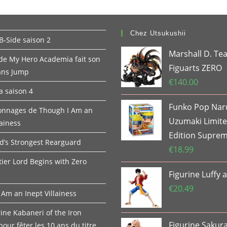
Chez Utsukushii
B-Side saison 2
Marshall D. Tea
 de My Hero Academia fait son
Figuarts ZERO
ans Jump
€
140.00
 saison 4
Funko Pop Nar
onnages de Though I Am an
Uzumaki Limit
lainess
Edition Supre
d’s Strongest Rearguard
€
18.99
tier Lord Begins with Zero
Figurine Luffy a
€
20.49
 Am an Inept Villainess
ine Kabaneri of the Iron
Figurine Sakur
pour fêter les 10 ans du titre.