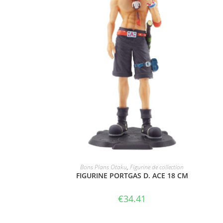
ACHETER LE PRODUIT
Bons Plans Otaku
,
Figurine de collection
FIGURINE PORTGAS D. ACE 18 CM
€
34.41