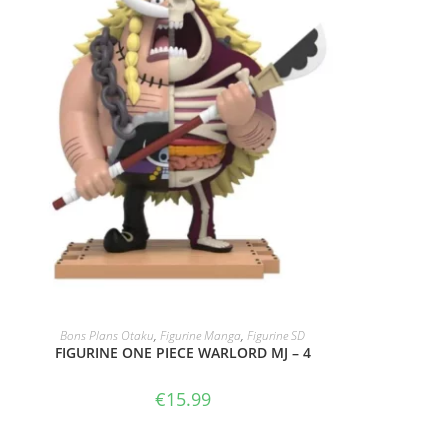
ACHAT SUR AMAZON
Bons Plans Otaku
,
Figurine Manga
,
Figurine SD
FIGURINE ONE PIECE WARLORD MJ – 4
€
15.99