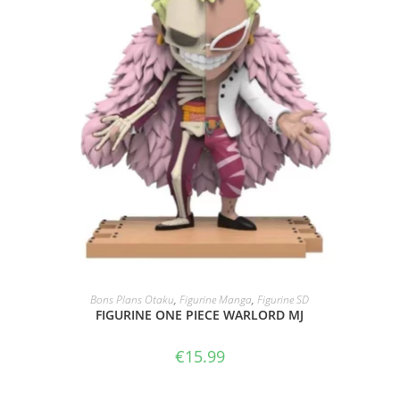
ACHAT SUR AMAZON
Bons Plans Otaku
,
Figurine Manga
,
Figurine SD
FIGURINE ONE PIECE WARLORD MJ
€
15.99