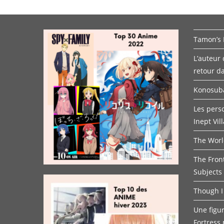
Tamon’s 
L’auteur
retour d
Konosuba
Les pers
Inept Vil
The Worl
The Fron
Subjects
Though I
Une figur
Fortress 