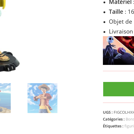
Matériel
Taille
: 1
Objet de 
Livraison
UGS :
FIGCOLHXH
Catégories :
Bons
Étiquettes :
figur