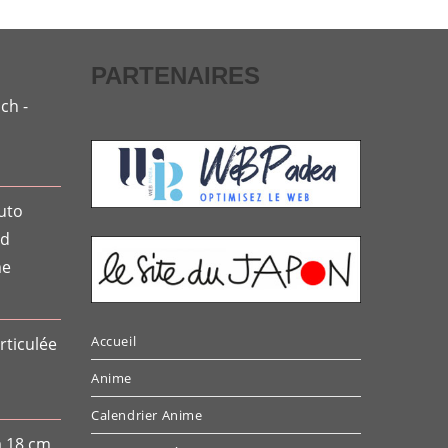
PARTENAIRES
ch -
uto
ed
me
Accueil
rticulée
Anime
Calendrier Anime
a 18 cm