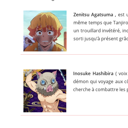
Zenitsu Agatsuma ,
est 
même temps que Tanjirou.
un trouillard invétéré, i
sorti jusqu’à présent grâ
Inosuke Hashibira
( voi
démon qui voyage aux côt
cherche à combattre les p