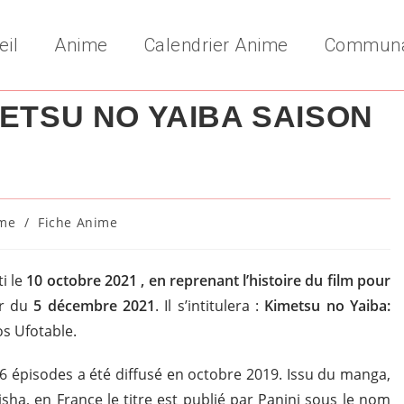
eil
Anime
Calendrier Anime
Commun
ETSU NO YAIBA SAISON
me
/
Fiche Anime
y:
i le
10 octobre 2021 , en reprenant l’histoire du film pour
tir du
5 décembre 2021
. Il s’intitulera :
Kimetsu no Yaiba:
os Ufotable.
6 épisodes a été diffusé en octobre 2019. Issu du manga,
sha, en France le titre est publié par Panini sous le nom