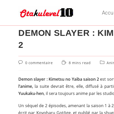
Skip
to
Accu
content
DEMON SLAYER : KIM
2
Commentaires
Temps
Post
0 commentaire
8 mins read
Ani
de
de
categor
la
lecture :
publication :
Demon slayer : Kimetsu no Yaiba
saison 2
est sort
l’anime,
la suite devrait être, elle, diffusé à par
Yuukaku-hen
, il sera toujours anime par les studi
Un séquel de 2 épisodes, amenant la saison 1 à 2
écrit par Koyoharu Gotōge, et publié par la shuei