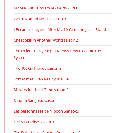
Mobile Suit Gundam RG XARX-ZERO
Isekai Nonbiri Nouka saison 3
I Became a Legend After My 10 Year-Long Last Stand
Cheat Skill in Another World saison 2
The Exiled Heavy Knight Knows How to Game the
System
The 100 Girlfriends saison 3
Sometimes Even Reality Is a Lie!
Mayonaka Heart Tune saison 2
Nippon Sangoku saison 2
Les personnages de Nippon Sangoku
Hell’s Paradise saison 3
The Detective is Already Dead saison 2