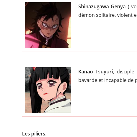
Shinazugawa Genya
( v
démon solitaire, violent et
Kanao Tsuyuri,
disciple
bavarde et incapable de pr
Les piliers.