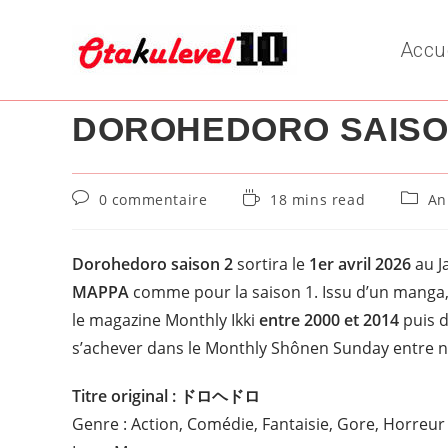
Skip
to
Accu
content
DOROHEDORO SAISO
Commentaires
Temps
Post
0 commentaire
18 mins read
An
de
de
catego
la
lecture :
publication :
Dorohedoro saison 2
sortira le
1er avril 2026
au J
MAPPA
comme pour la saison 1. Issu d’un manga,
le magazine Monthly Ikki
entre 2000 et 2014
puis d
s’achever dans le Monthly Shônen Sunday entre 
Titre original : ドロヘドロ
Genre : Action, Comédie, Fantaisie, Gore, Horreur