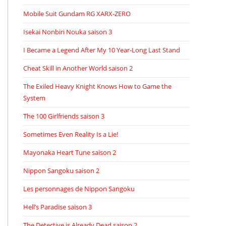
Mobile Suit Gundam RG XARX-ZERO
Isekai Nonbiri Nouka saison 3
I Became a Legend After My 10 Year-Long Last Stand
Cheat Skill in Another World saison 2
The Exiled Heavy Knight Knows How to Game the
System
The 100 Girlfriends saison 3
Sometimes Even Reality Is a Lie!
Mayonaka Heart Tune saison 2
Nippon Sangoku saison 2
Les personnages de Nippon Sangoku
Hell’s Paradise saison 3
The Detective is Already Dead saison 2