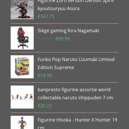
Figurine Zoro version Demon Spirit
kyuutouryuu Asura
€
367.79
Siège gaming Kira Nagamaki
Le
Le
€
169.99
€
99.99
prix
prix
initial
actuel
Funko Pop Naruto Uzumaki Limited
était :
est :
€169.99.
€99.99.
Edition Supreme
€
18.99
banpresto figurine assortie world
collectable naruto shippuden 7 cm
€
20.23
Figurine Hisoka - Hunter X Hunter 19
cm