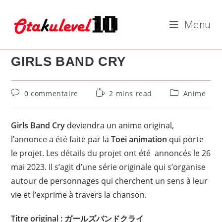
Skip
to
Menu
content
GIRLS BAND CRY
Commentaires
Temps
Post
0 commentaire
2 mins read
Anime
de
de
category:
la
lecture :
publication :
Girls Band Cry
deviendra un anime original,
l’annonce a été faite par la
Toei animation
qui porte
le projet. Les détails du projet ont été annoncés le 26
mai 2023. Il s’agit d’une série originale qui s’organise
autour de personnages qui cherchent un sens à leur
vie et l’exprime à travers la chanson.
Titre original : ガールズバンドクライ