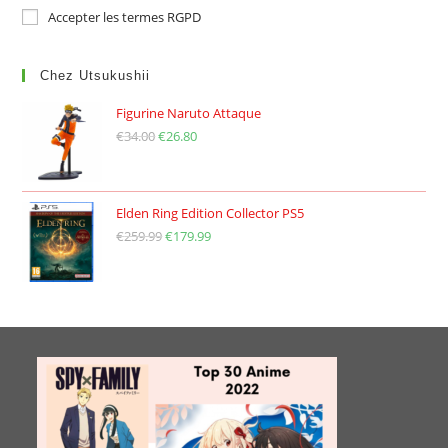
Accepter les termes RGPD
Chez Utsukushii
Figurine Naruto Attaque
€
34.00
Le
€
26.80
Le
prix
prix
initial
actuel
était :
est :
Elden Ring Edition Collector PS5
€
259.99
€34.00.
Le
€
179.99
€26.80.
Le
prix
prix
initial
actuel
était :
est :
€259.99.
€179.99.