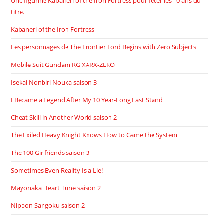
Une figurine Kabaneri of the Iron Fortress pour fêter les 10 ans du
titre.
Kabaneri of the Iron Fortress
Les personnages de The Frontier Lord Begins with Zero Subjects
Mobile Suit Gundam RG XARX-ZERO
Isekai Nonbiri Nouka saison 3
I Became a Legend After My 10 Year-Long Last Stand
Cheat Skill in Another World saison 2
The Exiled Heavy Knight Knows How to Game the System
The 100 Girlfriends saison 3
Sometimes Even Reality Is a Lie!
Mayonaka Heart Tune saison 2
Nippon Sangoku saison 2