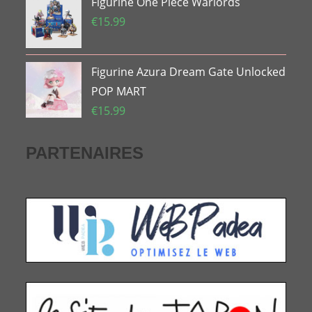
Figurine One Piece Warlords
était :
est :
€259.99.
€179.99.
€
15.99
Figurine Azura Dream Gate Unlocked
POP MART
€
15.99
PARTENAIRES