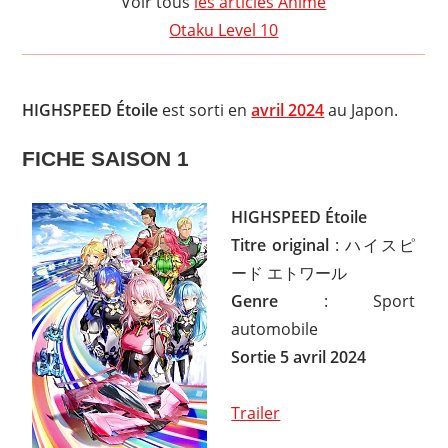
Voir tous
les articles Anime
Otaku Level 10
HIGHSPEED Étoile
est sorti en
avril 2024
au Japon.
FICHE SAISON 1
HIGHSPEED Étoile
Titre original
: ハイスピ
ード エトワール
Genre
: Sport
automobile
Sortie 5 avril 2024
Trailer