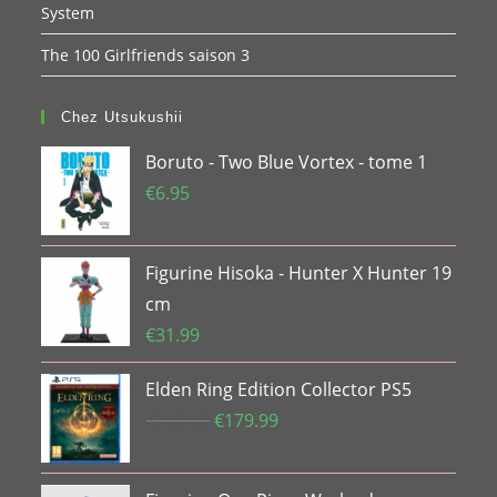
System
The 100 Girlfriends saison 3
Chez Utsukushii
Boruto - Two Blue Vortex - tome 1
€
6.95
Figurine Hisoka - Hunter X Hunter 19
cm
€
31.99
Elden Ring Edition Collector PS5
Le
Le
€
259.99
€
179.99
prix
prix
initial
actuel