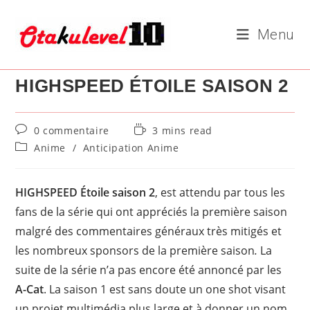
Skip
to
Menu
content
HIGHSPEED ÉTOILE SAISON 2
Commentaires
Temps
0 commentaire
3 mins read
de
de
Post
Anime
/
Anticipation Anime
la
lecture :
category:
publication :
HIGHSPEED Étoile saison 2
, est attendu par tous les
fans de la série qui ont appréciés la première saison
malgré des commentaires généraux très mitigés et
les nombreux sponsors de la première saison
.
La
suite de la série n’a pas encore été annoncé par les
A-Cat
. La saison 1 est sans doute un one shot visant
un projet multimédia plus large et à donner un nom