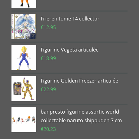
prix
prix
initial
actuel
Frieren tome 14 collector
était :
est :
€33.74.
€20.65.
€
12.95
Figurine Vegeta articulée
€
18.99
Figurine Golden Freezer articulée
€
22.99
banpresto figurine assortie world
collectable naruto shippuden 7 cm
€
20.23