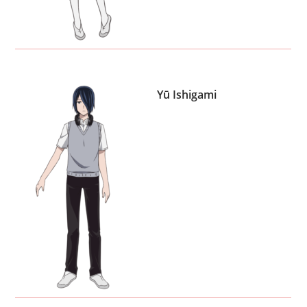
Yū Ishigami