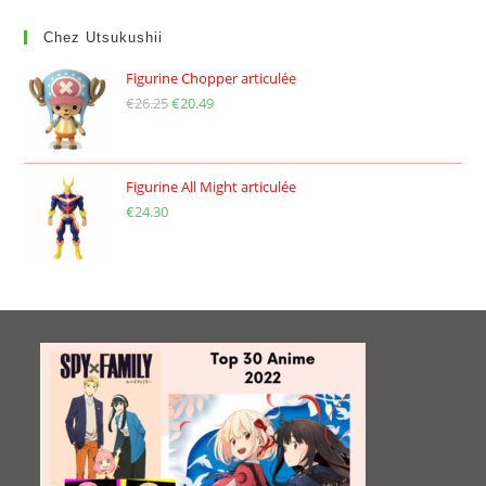
Chez Utsukushii
Figurine Chopper articulée
€
26.25
Le
€
20.49
Le
prix
prix
initial
actuel
était :
est :
Figurine All Might articulée
€
24.30
€26.25.
€20.49.