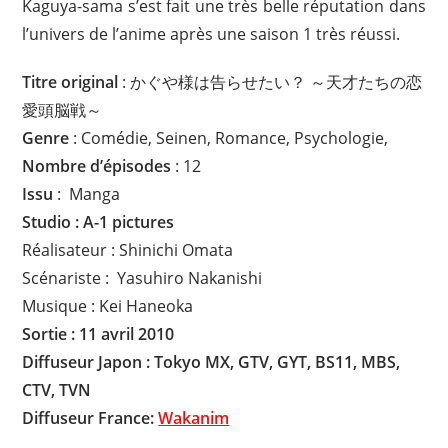
Kaguya-sama s’est fait une très belle réputation dans
l’univers de l’anime après une saison 1 très réussi.
Titre original
: かぐや様は告らせたい？ ～天才たちの恋
愛頭脳戦～
Genre
: Comédie, Seinen, Romance, Psychologie,
Nombre d’épisodes
: 12
Issu
: Manga
Studio : A-1 pictures
Réalisateur : Shinichi Omata
Scénariste : Yasuhiro Nakanishi
Musique : Kei Haneoka
Sortie : 11 avril 2010
Diffuseur Japon : Tokyo MX, GTV, GYT, BS11, MBS,
CTV, TVN
Diffuseur
France:
Wakanim