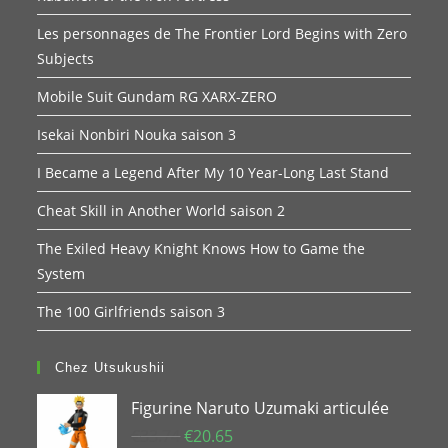
Les personnages de The Frontier Lord Begins with Zero
Subjects
Mobile Suit Gundam RG XARX-ZERO
Isekai Nonbiri Nouka saison 3
I Became a Legend After My 10 Year-Long Last Stand
Cheat Skill in Another World saison 2
The Exiled Heavy Knight Knows How to Game the
System
The 100 Girlfriends saison 3
Chez Utsukushii
Figurine Naruto Uzumaki articulée
Le
Le
€
33.74
€
20.65