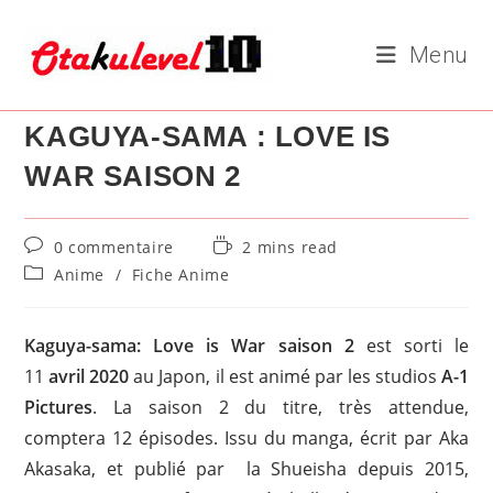
Skip
to
Menu
content
KAGUYA-SAMA : LOVE IS
WAR SAISON 2
Commentaires
Temps
0 commentaire
2 mins read
de
de
Post
Anime
/
Fiche Anime
la
lecture :
category:
publication :
Kaguya-sama: Love is War saison 2
est sorti le
11
avril 2020
au Japon, il est animé par les studios
A-1
Pictures
. La saison 2 du titre, très attendue,
comptera 12 épisodes. Issu du manga, écrit par Aka
Akasaka, et publié par la Shueisha depuis 2015,