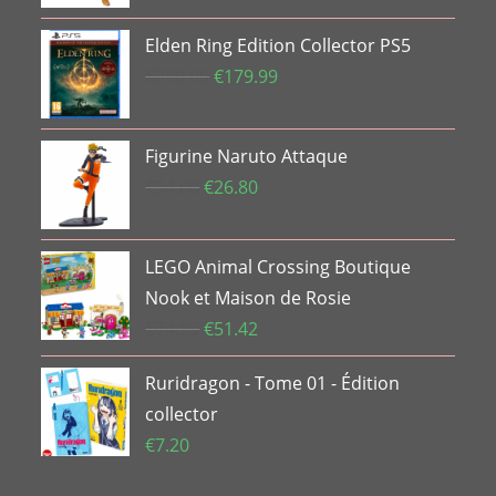
Elden Ring Edition Collector PS5
Le
Le
€
259.99
€
179.99
prix
prix
initial
actuel
Figurine Naruto Attaque
était :
est :
Le
€259.99.
Le
€179.99.
€
34.00
€
26.80
prix
prix
initial
actuel
LEGO Animal Crossing Boutique
était :
est :
€34.00.
€26.80.
Nook et Maison de Rosie
Le
Le
€
74.99
€
51.42
prix
prix
Ruridragon - Tome 01 - Édition
initial
actuel
était :
est :
collector
€74.99.
€51.42.
€
7.20