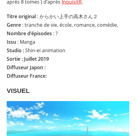
après 8 tomes ) d’après
InquisitR
.
Titre original
: からかい上手の高木さん２
Genre
: tranche de vie, école, romance, comédie,
Nombre d’épisodes
: ?
Issu
: Manga
Studio :
Shin-ei animation
Sortie : Juillet 2019
Diffuseur Japon :
Diffuseur
France:
VISUEL