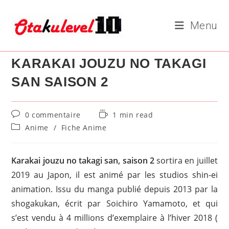
Skip
to
Menu
content
KARAKAI JOUZU NO TAKAGI
SAN SAISON 2
Commentaires
Temps
0 commentaire
1 min read
de
de
Post
Anime
/
Fiche Anime
la
lecture :
category:
publication :
Karakai jouzu no takagi san, saison 2
sortira en juillet
2019 au Japon, il est animé par les studios shin-ei
animation. Issu du manga publié depuis 2013 par la
shogakukan, écrit par Soichiro Yamamoto, et qui
s’est vendu à 4 millions d’exemplaire à l’hiver 2018 (