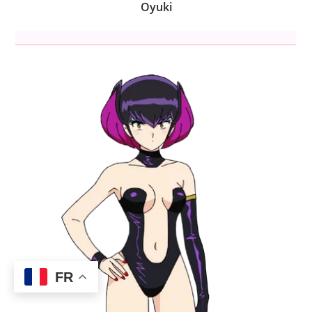
Oyuki
FR