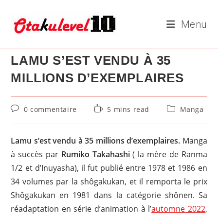
Skip
to
Menu
content
LAMU S’EST VENDU À 35
MILLIONS D’EXEMPLAIRES
Commentaires
Temps
Post
0 commentaire
5 mins read
Manga
de
de
category:
la
lecture :
publication :
Lamu s’est vendu à 35 millions d’exemplaires.
Manga
à succès par
Rumiko Takahashi
( la mère de Ranma
1/2 et d’Inuyasha), il fut publié entre 1978 et 1986 en
34 volumes par la shôgakukan, et il remporta le prix
Shôgakukan en 1981 dans la catégorie shônen. Sa
réadaptation en série d’animation à l’
automne 2022
,