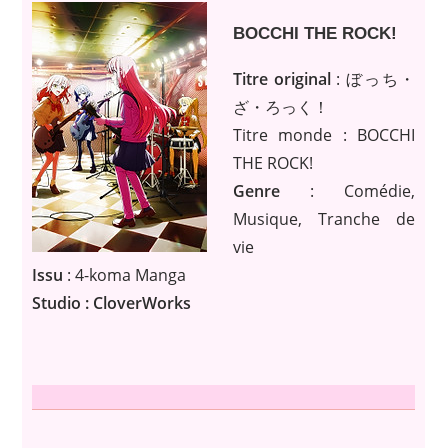
BOCCHI THE ROCK!
Titre original
: ぼっち・
ざ・ろっく！
Titre monde : BOCCHI
THE ROCK!
Genre
: Comédie,
Musique, Tranche de
vie
Issu
: 4-koma Manga
Studio : CloverWorks