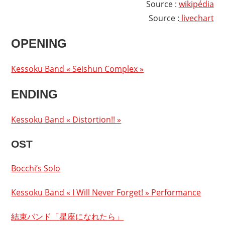
Source :
wikipédia
Source :
livechart
OPENING
Kessoku Band « Seishun Complex »
ENDING
Kessoku Band « Distortion!! »
OST
Bocchi’s Solo
Kessoku Band « I Will Never Forget! » Performance
結束バンド「星座になれたら」