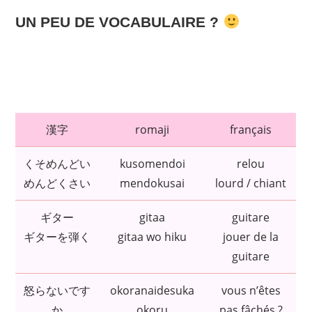
UN PEU DE VOCABULAIRE ?
漢字
romaji
français
くそめんどい
kusomendoi
relou
めんどくさい
mendokusai
lourd / chiant
ギター
gitaa
guitare
ギターを弾く
gitaa wo hiku
jouer de la
guitare
怒らないです
okoranaidesuka
vous n’êtes
か
okoru
pas fâchés ?