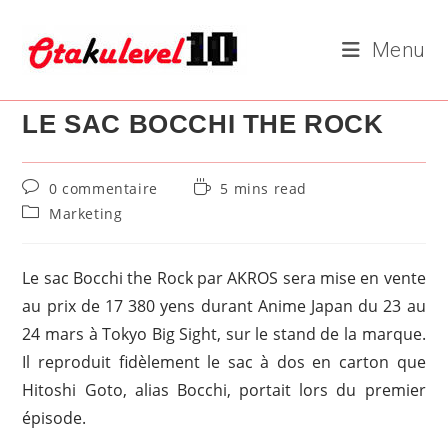
Skip
to
Menu
content
LE SAC BOCCHI THE ROCK
Commentaires
Temps
0 commentaire
5 mins read
de
de
Post
Marketing
la
lecture :
category:
publication :
Le sac Bocchi the Rock par AKROS sera mise en vente
au prix de 17 380 yens durant Anime Japan du 23 au
24 mars à Tokyo Big Sight, sur le stand de la marque.
Il reproduit fidèlement le sac à dos en carton que
Hitoshi Goto, alias Bocchi, portait lors du premier
épisode.